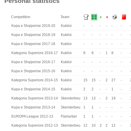
Personal statistics
Competition
Team
Kupa e Shqiperise 2019-20
Kukësi
-
-
-
-
-
-
Kupa e Shqiperise 2018-19
Kukësi
-
-
-
-
-
-
Kupa e Shqiperise 2017-18
Kukësi
-
-
-
-
-
-
Kategoria Superiore 2016-17
Kukësi
8
8
-
1
8
-
Kupa e Shqiperise 2016-17
Kukësi
-
-
-
-
-
-
Kupa e Shqiperise 2015-16
Kukësi
-
-
-
-
-
-
Kategoria Superiore 2014-15
Kukësi
15
15
-
2
27
-
Kupa e Shqiperise 2014-15
Kukësi
2
2
-
-
1
-
Kategoria Superiore 2013-14
Skenderbeu
13
13
-
2
19
-
Kupa e Shqiperise 2013-14
Skenderbeu
1
1
-
-
-
-
EUROPA League 2012-13
Flamurtari
1
1
-
-
-
-
Kategoria Superiore 2012-13
Skenderbeu
12
10
2
2
12
-