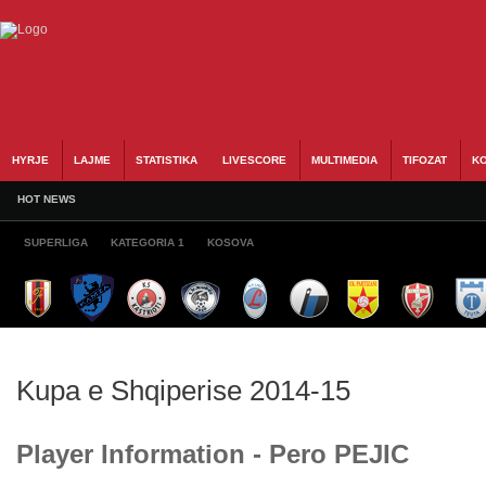
HYRJE
LAJME
STATISTIKA
LIVESCORE
MULTIMEDIA
TIFOZAT
KO
HOT NEWS
SUPERLIGA
KATEGORIA 1
KOSOVA
Kupa e Shqiperise 2014-15
Player Information - Pero PEJIC