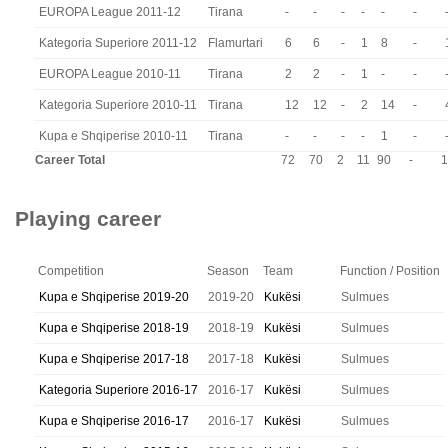
EUROPA League 2011-12
Tirana
-
-
-
-
-
-
Kategoria Superiore 2011-12
Flamurtari
6
6
-
1
8
-
EUROPA League 2010-11
Tirana
2
2
-
1
-
-
Kategoria Superiore 2010-11
Tirana
12
12
-
2
14
-
Kupa e Shqiperise 2010-11
Tirana
-
-
-
-
1
-
Career Total
72
70
2
11
90
-
1
Playing career
Competition
Season
Team
Function / Position
Kupa e Shqiperise 2019-20
2019-20
Kukësi
Sulmues
Kupa e Shqiperise 2018-19
2018-19
Kukësi
Sulmues
Kupa e Shqiperise 2017-18
2017-18
Kukësi
Sulmues
Kategoria Superiore 2016-17
2016-17
Kukësi
Sulmues
Kupa e Shqiperise 2016-17
2016-17
Kukësi
Sulmues