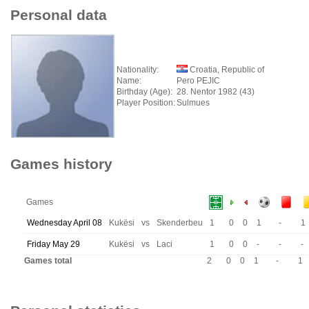
Personal data
Nationality:
Croatia, Republic of
Name:
Pero PEJIC
Birthday (Age):
28. Nentor 1982 (43)
Player Position:
Sulmues
Games history
Games
Wednesday April 08
Kukësi
vs
Skenderbeu
1
0
0
1
-
1
Friday May 29
Kukësi
vs
Laci
1
0
0
-
-
-
Games total
2
0
0
1
-
1