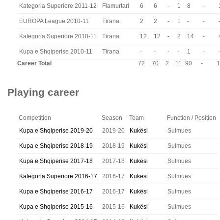
Kategoria Superiore 2011-12
Flamurtari
6
6
-
1
8
-
EUROPA League 2010-11
Tirana
2
2
-
1
-
-
Kategoria Superiore 2010-11
Tirana
12
12
-
2
14
-
Kupa e Shqiperise 2010-11
Tirana
-
-
-
-
1
-
Career Total
72
70
2
11
90
-
1
Playing career
Competition
Season
Team
Function / Position
Kupa e Shqiperise 2019-20
2019-20
Kukësi
Sulmues
Kupa e Shqiperise 2018-19
2018-19
Kukësi
Sulmues
Kupa e Shqiperise 2017-18
2017-18
Kukësi
Sulmues
Kategoria Superiore 2016-17
2016-17
Kukësi
Sulmues
Kupa e Shqiperise 2016-17
2016-17
Kukësi
Sulmues
Kupa e Shqiperise 2015-16
2015-16
Kukësi
Sulmues