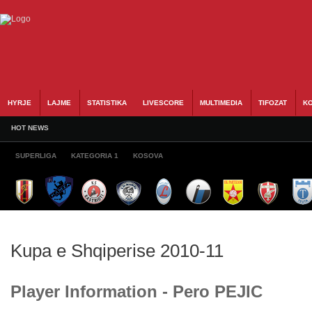
HYRJE
LAJME
STATISTIKA
LIVESCORE
MULTIMEDIA
TIFOZAT
KO
HOT NEWS
SUPERLIGA
KATEGORIA 1
KOSOVA
Kupa e Shqiperise 2010-11
Player Information - Pero PEJIC