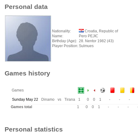
Personal data
Nationality:
Croatia, Republic of
Name:
Pero PEJIC
Birthday (Age):
28. Nentor 1982 (43)
Player Position:
Sulmues
Games history
Games
Sunday May 22
Dinamo
vs
Tirana
1
0
0
1
-
-
-
Games total
1
0
0
1
-
-
-
Personal statistics