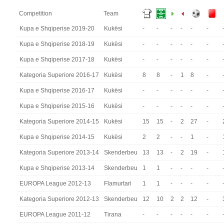
Competition
Team
Kupa e Shqiperise 2019-20
Kukësi
-
-
-
-
-
-
Kupa e Shqiperise 2018-19
Kukësi
-
-
-
-
-
-
Kupa e Shqiperise 2017-18
Kukësi
-
-
-
-
-
-
Kategoria Superiore 2016-17
Kukësi
8
8
-
1
8
-
Kupa e Shqiperise 2016-17
Kukësi
-
-
-
-
-
-
Kupa e Shqiperise 2015-16
Kukësi
-
-
-
-
-
-
Kategoria Superiore 2014-15
Kukësi
15
15
-
2
27
-
Kupa e Shqiperise 2014-15
Kukësi
2
2
-
-
1
-
Kategoria Superiore 2013-14
Skenderbeu
13
13
-
2
19
-
Kupa e Shqiperise 2013-14
Skenderbeu
1
1
-
-
-
-
EUROPA League 2012-13
Flamurtari
1
1
-
-
-
-
Kategoria Superiore 2012-13
Skenderbeu
12
10
2
2
12
-
EUROPA League 2011-12
Tirana
-
-
-
-
-
-