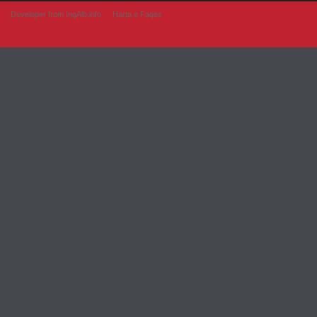
Developer from IngAlb.info
Harta e Faqes