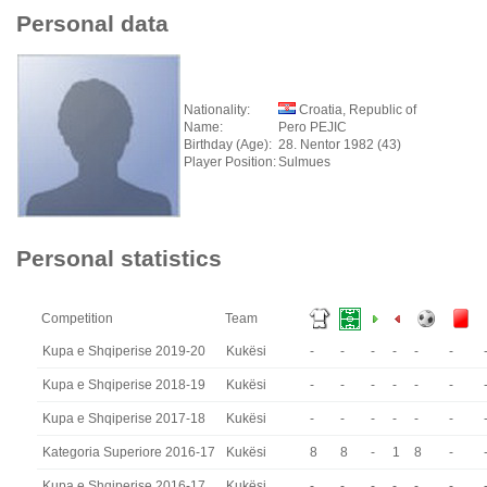
Personal data
Nationality:
Croatia, Republic of
Name:
Pero PEJIC
Birthday (Age):
28. Nentor 1982 (43)
Player Position:
Sulmues
Personal statistics
Competition
Team
Kupa e Shqiperise 2019-20
Kukësi
-
-
-
-
-
-
Kupa e Shqiperise 2018-19
Kukësi
-
-
-
-
-
-
Kupa e Shqiperise 2017-18
Kukësi
-
-
-
-
-
-
Kategoria Superiore 2016-17
Kukësi
8
8
-
1
8
-
Kupa e Shqiperise 2016-17
Kukësi
-
-
-
-
-
-