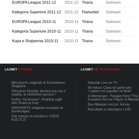
EUROPA League 2011-12
2011-12
Tirana
Sulmues
Kategoria Superiore 2011-12
2011-12
Flamurtari
Sulmues
EUROPA League 2010-11
2010-11
Tirana
Sulmues
Kategoria Superiore 2010-11
2010-11
Tirana
Sulmues
Kupa e Shqiperise 2010-11
2010-11
Tirana
Sulmues
LAJMET
E FUNDIT
LAJMET
ME TE LEXUARA
Blini bluzën origjinale të Kombëtares
Ndeshje Live ne TV
Shqiptare
Ne fokus/ Cana në garën për
Shkodran Mustafi, deshira ime me e
“Lojtarin më popullor në Botë”
madhe, te rikthehem perseri !
In Memoriam : Panajot Pano "The
Nofka “Vizekusen”, Rraklli ja ngjiti
Greatest Soccer Player in Albania
dhe Xhaka ja hoqi
Buy Albanian soccer Jersey
KRENARITE shqiptare kampion te
Rezultatet e ndeshjeve LIVE!
Bundesliges
Pak minuta ne kembet e YJEVE
KUQ E Zi