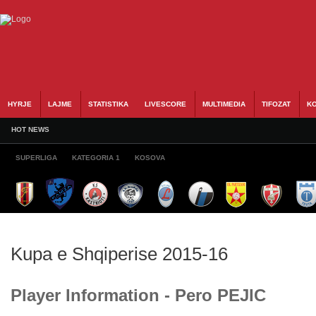
HYRJE
LAJME
STATISTIKA
LIVESCORE
MULTIMEDIA
TIFOZAT
KO
HOT NEWS
SUPERLIGA
KATEGORIA 1
KOSOVA
Kupa e Shqiperise 2015-16
Player Information - Pero PEJIC