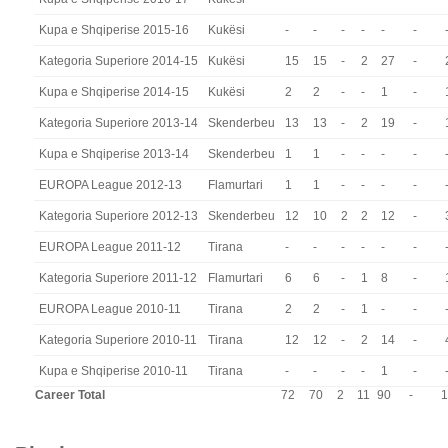
Kupa e Shqiperise 2015-16
Kukësi
-
-
-
-
-
-
Kategoria Superiore 2014-15
Kukësi
15
15
-
2
27
-
Kupa e Shqiperise 2014-15
Kukësi
2
2
-
-
1
-
Kategoria Superiore 2013-14
Skenderbeu
13
13
-
2
19
-
Kupa e Shqiperise 2013-14
Skenderbeu
1
1
-
-
-
-
EUROPA League 2012-13
Flamurtari
1
1
-
-
-
-
Kategoria Superiore 2012-13
Skenderbeu
12
10
2
2
12
-
EUROPA League 2011-12
Tirana
-
-
-
-
-
-
Kategoria Superiore 2011-12
Flamurtari
6
6
-
1
8
-
EUROPA League 2010-11
Tirana
2
2
-
1
-
-
Kategoria Superiore 2010-11
Tirana
12
12
-
2
14
-
Kupa e Shqiperise 2010-11
Tirana
-
-
-
-
1
-
Career Total
72
70
2
11
90
-
1