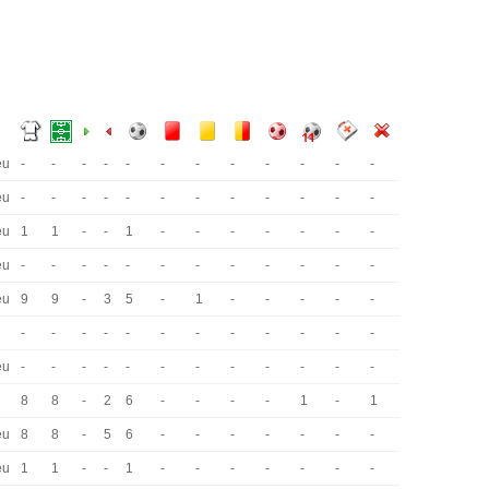
eu
-
-
-
-
-
-
-
-
-
-
-
-
eu
-
-
-
-
-
-
-
-
-
-
-
-
eu
1
1
-
-
1
-
-
-
-
-
-
-
eu
-
-
-
-
-
-
-
-
-
-
-
-
eu
9
9
-
3
5
-
1
-
-
-
-
-
-
-
-
-
-
-
-
-
-
-
-
-
eu
-
-
-
-
-
-
-
-
-
-
-
-
8
8
-
2
6
-
-
-
-
1
-
1
eu
8
8
-
5
6
-
-
-
-
-
-
-
eu
1
1
-
-
1
-
-
-
-
-
-
-