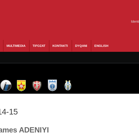
Ident
MULTIMEDIA
TIFOZAT
KONTAKTI
DYQANI
ENGLISH
14-15
 James ADENIYI