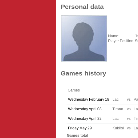
Personal data
Name:
J
Player Position:
S
Games history
Games
Wednesday February 18
Laci
vs
Pa
Wednesday April 08
Tirana
vs
La
Wednesday April 22
Laci
vs
Ti
Friday May 29
Kukësi
vs
La
Games total