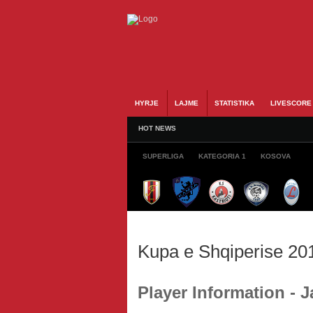
HYRJE
LAJME
STATISTIKA
LIVESCORE
HOT NEWS
SUPERLIGA
KATEGORIA 1
KOSOVA
Kupa e Shqiperise 20
Player Information -