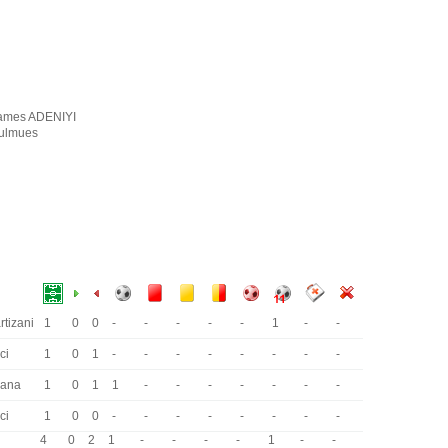
ames ADENIYI
ulmues
rtizani
1
0
0
-
-
-
-
-
1
-
-
ci
1
0
1
-
-
-
-
-
-
-
-
rana
1
0
1
1
-
-
-
-
-
-
-
ci
1
0
0
-
-
-
-
-
-
-
-
4
0
2
1
-
-
-
-
1
-
-