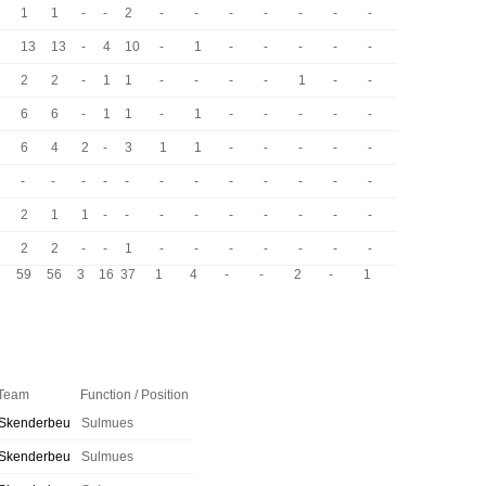
1
1
-
-
2
-
-
-
-
-
-
-
13
13
-
4
10
-
1
-
-
-
-
-
2
2
-
1
1
-
-
-
-
1
-
-
6
6
-
1
1
-
1
-
-
-
-
-
6
4
2
-
3
1
1
-
-
-
-
-
-
-
-
-
-
-
-
-
-
-
-
-
2
1
1
-
-
-
-
-
-
-
-
-
2
2
-
-
1
-
-
-
-
-
-
-
59
56
3
16
37
1
4
-
-
2
-
1
Team
Function / Position
Skenderbeu
Sulmues
Skenderbeu
Sulmues