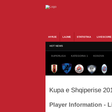
HYRJE
LAJME
STATISTIKA
LIVESCORE
HOT NEWS
SUPERLIGA
KATEGORIA 1
KOSOVA
Kupa e Shqiperise 20
Player Information - L