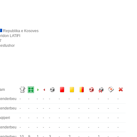
Republika e Kosoves
iridon LATIFI
7
esfushor
eam
kenderbeu
-
-
-
-
-
-
-
-
-
-
-
-
kenderbeu
-
-
-
-
-
-
-
-
-
-
-
-
qiperi
-
-
-
-
-
-
-
-
-
-
-
-
kenderbeu
-
-
-
-
-
-
-
-
-
-
-
-
kenderbeu
10
9
1
-
3
-
2
-
-
1
-
-