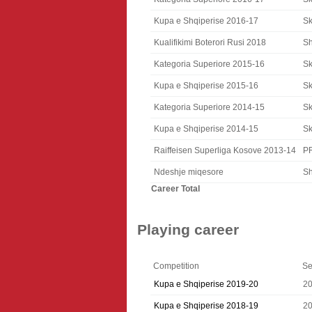
Kupa e Shqiperise 2016-17
S
Kualifikimi Boterori Rusi 2018
Sh
Kategoria Superiore 2015-16
S
Kupa e Shqiperise 2015-16
S
Kategoria Superiore 2014-15
S
Kupa e Shqiperise 2014-15
S
Raiffeisen Superliga Kosove 2013-14
P
Ndeshje miqesore
Sh
Career Total
Playing career
Competition
Se
Kupa e Shqiperise 2019-20
2
Kupa e Shqiperise 2018-19
2