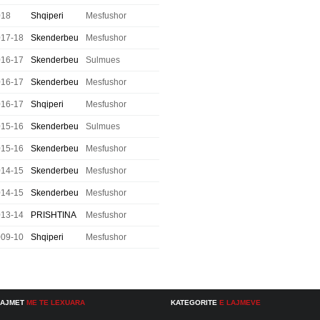
018
Shqiperi
Mesfushor
017-18
Skenderbeu
Mesfushor
016-17
Skenderbeu
Sulmues
016-17
Skenderbeu
Mesfushor
016-17
Shqiperi
Mesfushor
015-16
Skenderbeu
Sulmues
015-16
Skenderbeu
Mesfushor
014-15
Skenderbeu
Mesfushor
014-15
Skenderbeu
Mesfushor
013-14
PRISHTINA
Mesfushor
009-10
Shqiperi
Mesfushor
LAJMET
ME TE LEXUARA
KATEGORITE
E LAJMEVE