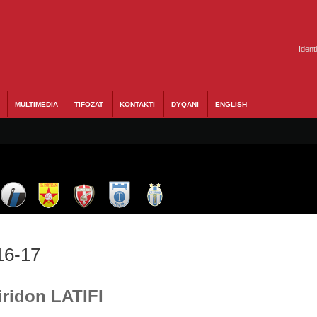
Ident
MULTIMEDIA
TIFOZAT
KONTAKTI
DYQANI
ENGLISH
16-17
iridon LATIFI