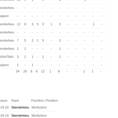
kenderbeu
-
-
-
-
-
-
-
-
-
-
-
-
qiperi
-
-
-
-
-
-
-
-
-
-
-
-
kenderbeu
12
9
3
5
3
1
2
-
-
-
1
-
kenderbeu
-
-
-
-
-
-
-
-
-
-
-
-
kenderbeu
7
5
2
1
5
-
3
-
-
-
-
-
kenderbeu
1
1
-
-
-
-
1
-
-
-
-
-
RISHTINA
3
2
1
-
1
-
1
-
-
-
-
-
qiperi
1
-
1
-
-
-
-
-
-
-
-
-
34
26
8
6
12
1
9
-
-
1
1
-
ason
Team
Function / Position
019-20
Skenderbeu
Mesfushor
018-19
Skenderbeu
Mesfushor