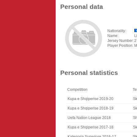
Personal data
Nationality:
Name:
L
Jersey Number:
2
Player Position:
M
Personal statistics
Competition
T
Kupa e Shqiperise 2019-20
S
Kupa e Shqiperise 2018-19
S
Uefa Nation League 2018
Sh
Kupa e Shqiperise 2017-18
S
Kategoria Superiore 2016-17
S