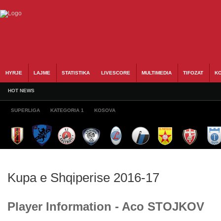
HYRJE
LAJME
STATISTIKA
LIVESCORE
MULTIMEDIA
TIFOZAT
KO
HOT NEWS
SUPERLIGA
KATEGORIA 1
KOSOVA
Kupa e Shqiperise 2016-17
Player Information - Aco STOJKOV