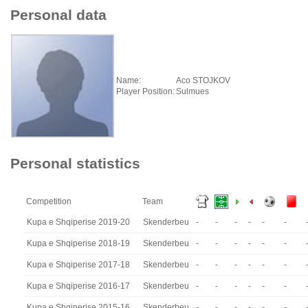
Personal data
Name:
Aco STOJKOV
Player Position:
Sulmues
Personal statistics
Competition
Team
Kupa e Shqiperise 2019-20
Skenderbeu
-
-
-
-
-
-
Kupa e Shqiperise 2018-19
Skenderbeu
-
-
-
-
-
-
Kupa e Shqiperise 2017-18
Skenderbeu
-
-
-
-
-
-
Kupa e Shqiperise 2016-17
Skenderbeu
-
-
-
-
-
-
Kupa e Shqiperise 2015-16
Skenderbeu
-
-
-
-
-
-