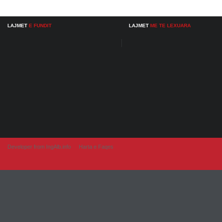
LAJMET
E FUNDIT
LAJMET
ME TE LEXUARA
Developer from IngAlb.info
Harta e Faqes