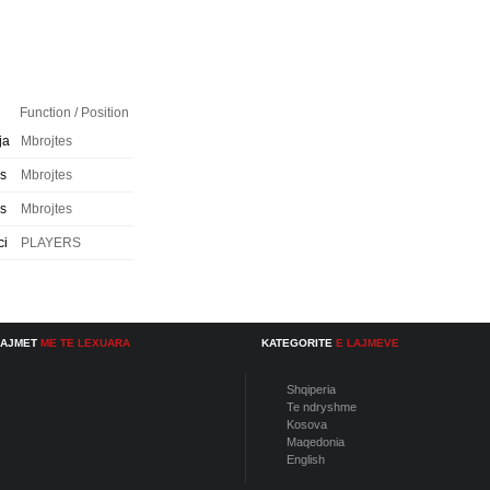
Function / Position
ja
Mbrojtes
s
Mbrojtes
s
Mbrojtes
ci
PLAYERS
LAJMET
ME TE LEXUARA
KATEGORITE
E LAJMEVE
Shqiperia
Te ndryshme
Kosova
Maqedonia
English