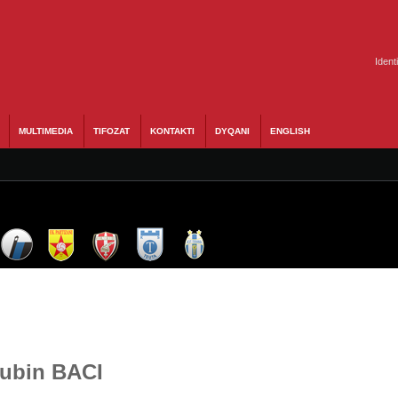
Ident
MULTIMEDIA
TIFOZAT
KONTAKTI
DYQANI
ENGLISH
Rubin BACI