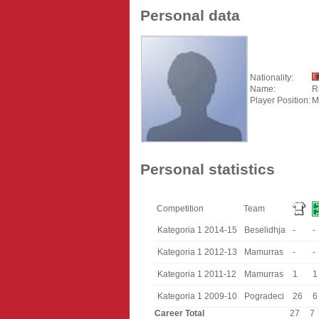
Personal data
Nationality:
Name:
R
Player Position:
M
Personal statistics
Competition
Team
Kategoria 1 2014-15
Beselidhja
-
-
Kategoria 1 2012-13
Mamurras
-
-
Kategoria 1 2011-12
Mamurras
1
1
Kategoria 1 2009-10
Pogradeci
26
6
Career Total
27
7