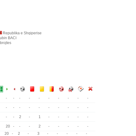
Republika e Shqiperise
ubin BACI
brojtes
-
-
-
-
-
-
-
-
-
-
-
-
-
-
-
-
-
-
-
-
-
-
2
-
1
-
-
-
-
-
20
-
-
-
2
-
-
-
-
-
20
-
2
-
3
-
-
-
-
-