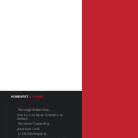
KOMENTET
E FUNDIT
Norvegji/ Ardian Gas...
Une ku u ve faj as Granitit e as
Ardiani...
Ne fokus/ Cana në g...
good luck Lorik
U-19/ Dështojnë dj...