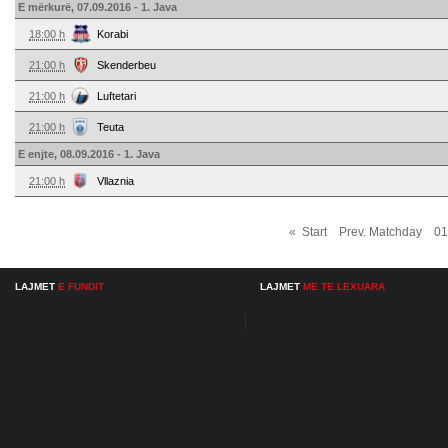
E mërkurë, 07.09.2016 - 1. Java
18:00 h
Korabi
21:00 h
Skenderbeu
21:00 h
Luftetari
21:00 h
Teuta
E enjte, 08.09.2016 - 1. Java
21:00 h
Vllaznia
« Start Prev. Matchday 
LAJMET
E FUNDIT
LAJMET
ME TE LEXUARA