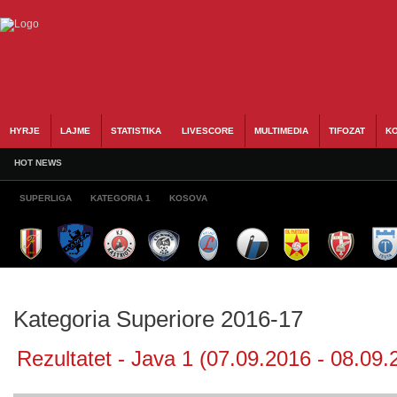
HYRJE
LAJME
STATISTIKA
LIVESCORE
MULTIMEDIA
TIFOZAT
KO
HOT NEWS
SUPERLIGA
KATEGORIA 1
KOSOVA
Kategoria Superiore 2016-17
Rezultatet - Java 1 (07.09.2016 - 08.09.