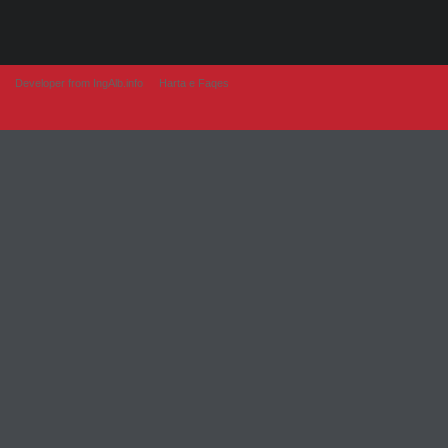
Developer from IngAlb.info
Harta e Faqes