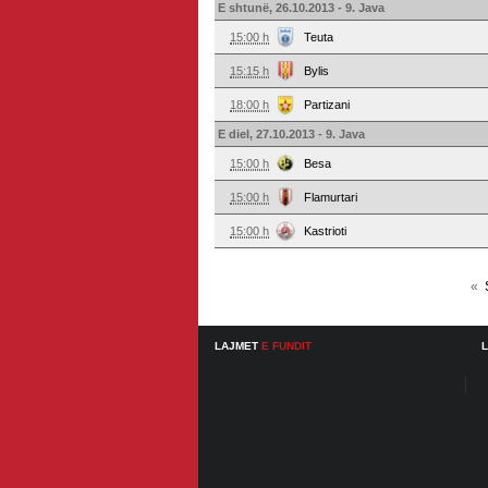
E shtunë, 26.10.2013 - 9. Java
15:00 h
Teuta
15:15 h
Bylis
18:00 h
Partizani
E diel, 27.10.2013 - 9. Java
15:00 h
Besa
15:00 h
Flamurtari
15:00 h
Kastrioti
«
LAJMET
E FUNDIT