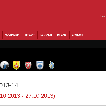
Ident
MULTIMEDIA
TIFOZAT
KONTAKTI
DYQANI
ENGLISH
2013-14
.10.2013 - 27.10.2013)