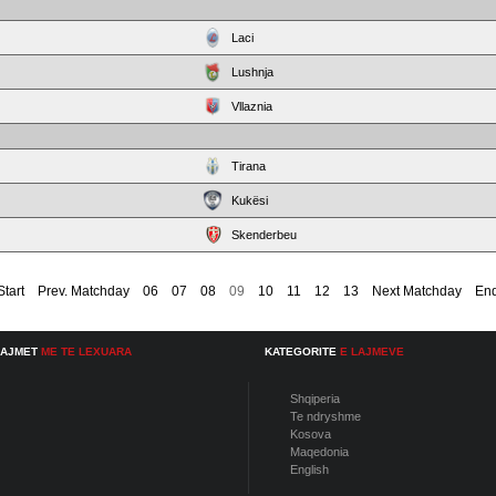
Laci
Lushnja
Vllaznia
Tirana
Kukësi
Skenderbeu
Start
Prev. Matchday
06
07
08
09
10
11
12
13
Next Matchday
En
LAJMET
ME TE LEXUARA
KATEGORITE
E LAJMEVE
Shqiperia
Te ndryshme
Kosova
Maqedonia
English