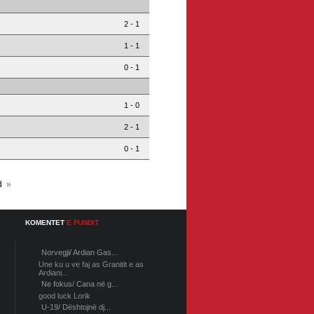
2 - 1
1 - 1
0 - 1
1 - 0
2 - 1
0 - 1
d
»
KOMENTET
E FUNDIT
Norvegji/ Ardian Gas...
Une ku u ve faj as Granitit e as
Ardiani...
Ne fokus/ Cana në g...
good luck Lorik
U-19/ Dështojnë dj...