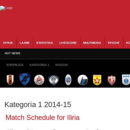
HYRJE
LAJME
STATISTIKA
LIVESCORE
MULTIMEDIA
TIFOZAT
KO
HOT NEWS
SUPERLIGA
KATEGORIA 1
KOSOVA
Kategoria 1 2014-15
Match Schedule for Iliria