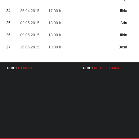
24
25.04.2015
17:00 h
Iliria
25
02.05.2015
18:00 h
Ada
26
09.05.2015
18:00 h
Iliria
27
16.05.2015
18:00 h
Besa
LAJMET
E FUNDIT
LAJMET
ME TE LEXUARA