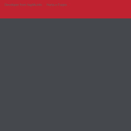
Developer from IngAlb.info
Harta e Faqes