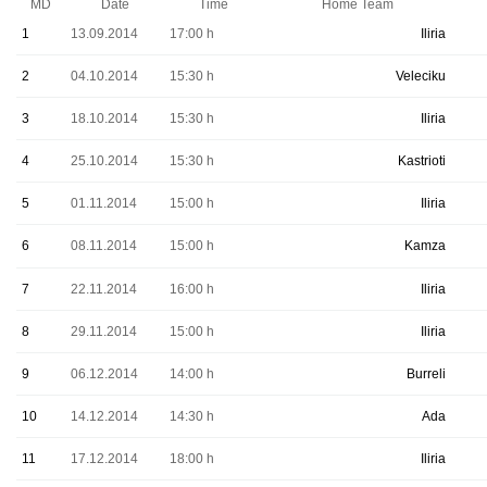
MD
Date
Time
Home Team
1
13.09.2014
17:00 h
Iliria
2
04.10.2014
15:30 h
Veleciku
3
18.10.2014
15:30 h
Iliria
4
25.10.2014
15:30 h
Kastrioti
5
01.11.2014
15:00 h
Iliria
6
08.11.2014
15:00 h
Kamza
7
22.11.2014
16:00 h
Iliria
8
29.11.2014
15:00 h
Iliria
9
06.12.2014
14:00 h
Burreli
10
14.12.2014
14:30 h
Ada
11
17.12.2014
18:00 h
Iliria