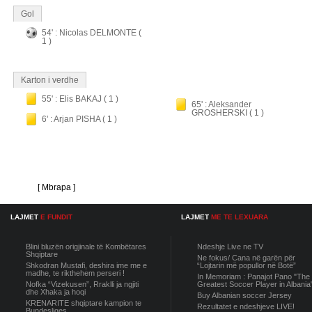
Gol
54' : Nicolas DELMONTE (
1 )
Karton i verdhe
55' : Elis BAKAJ ( 1 )
65' : Aleksander
GROSHERSKI ( 1 )
6' : Arjan PISHA ( 1 )
[ Mbrapa ]
LAJMET
E FUNDIT
LAJMET
ME TE LEXUARA
Blini bluzën origjinale të Kombëtares
Ndeshje Live ne TV
Shqiptare
Ne fokus/ Cana në garën për
Shkodran Mustafi, deshira ime me e
“Lojtarin më popullor në Botë”
madhe, te rikthehem perseri !
In Memoriam : Panajot Pano "The
Nofka “Vizekusen”, Rraklli ja ngjiti
Greatest Soccer Player in Albania
dhe Xhaka ja hoqi
Buy Albanian soccer Jersey
KRENARITE shqiptare kampion te
Rezultatet e ndeshjeve LIVE!
Bundesliges