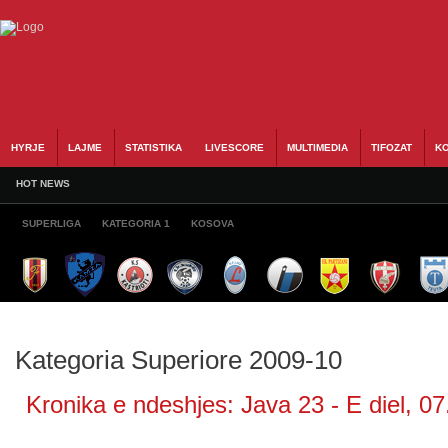
HYRJE
LAJME
STATISTIKA
LIVESCORE
MULTIMEDIA
TIFOZAT
KO
HOT NEWS
SUPERLIGA
KATEGORIA 1
KOSOVA
Kategoria Superiore 2009-10
Kronika e ndeshjes: Java 23 - E diel, 07