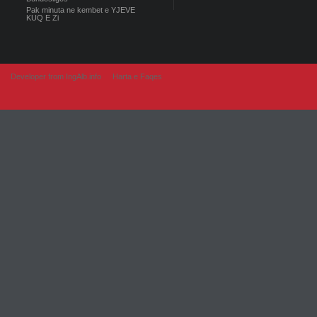
Pak minuta ne kembet e YJEVE
KUQ E Zi
Developer from IngAlb.info
Harta e Faqes