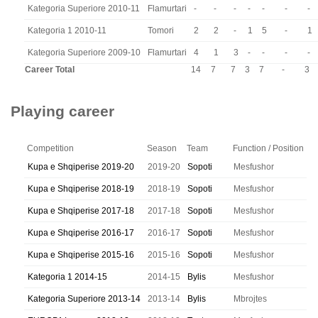
Kategoria Superiore 2010-11
Flamurtari
-
-
-
-
-
-
-
Kategoria 1 2010-11
Tomori
2
2
-
1
5
-
1
Kategoria Superiore 2009-10
Flamurtari
4
1
3
-
-
-
-
Career Total
14
7
7
3
7
-
3
Playing career
Competition
Season
Team
Function / Position
Kupa e Shqiperise 2019-20
2019-20
Sopoti
Mesfushor
Kupa e Shqiperise 2018-19
2018-19
Sopoti
Mesfushor
Kupa e Shqiperise 2017-18
2017-18
Sopoti
Mesfushor
Kupa e Shqiperise 2016-17
2016-17
Sopoti
Mesfushor
Kupa e Shqiperise 2015-16
2015-16
Sopoti
Mesfushor
Kategoria 1 2014-15
2014-15
Bylis
Mesfushor
Kategoria Superiore 2013-14
2013-14
Bylis
Mbrojtes