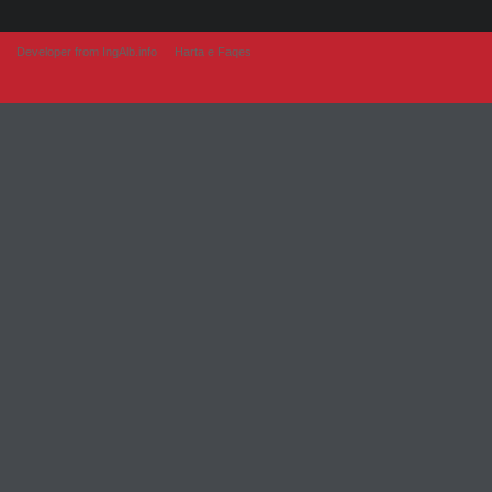
Developer from IngAlb.info
Harta e Faqes