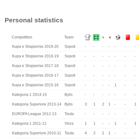
Personal statistics
Competition
Team
Kupa e Shqiperise 2019-20
Sopoti
-
-
-
-
-
-
-
Kupa e Shqiperise 2018-19
Sopoti
-
-
-
-
-
-
-
Kupa e Shqiperise 2017-18
Sopoti
-
-
-
-
-
-
-
Kupa e Shqiperise 2016-17
Sopoti
-
-
-
-
-
-
-
Kupa e Shqiperise 2015-16
Sopoti
-
-
-
-
1
-
-
Kategoria 1 2014-15
Bylis
-
-
-
-
-
-
-
Kategoria Superiore 2013-14
Bylis
3
1
2
1
-
-
1
EUROPA League 2012-13
Teuta
-
-
-
-
-
-
-
Kategoria 1 2011-12
Vlora
1
1
-
-
1
-
1
Kategoria Superiore 2010-11
Teuta
4
2
2
1
-
-
-