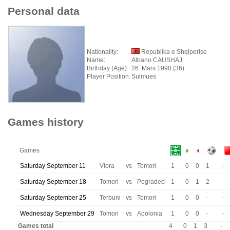
Personal data
Nationality:
Republika e Shqiperise
Name:
Albano CAUSHAJ
Birthday (Age):
26. Mars 1990 (36)
Player Position:
Sulmues
Games history
Games
Saturday September 11
Vlora
vs
Tomori
1
0
0
1
-
Saturday September 18
Tomori
vs
Pogradeci
1
0
1
2
-
Saturday September 25
Terbuni
vs
Tomori
1
0
0
-
-
Wednesday September 29
Tomori
vs
Apolonia
1
0
0
-
-
Games total
4
0
1
3
-