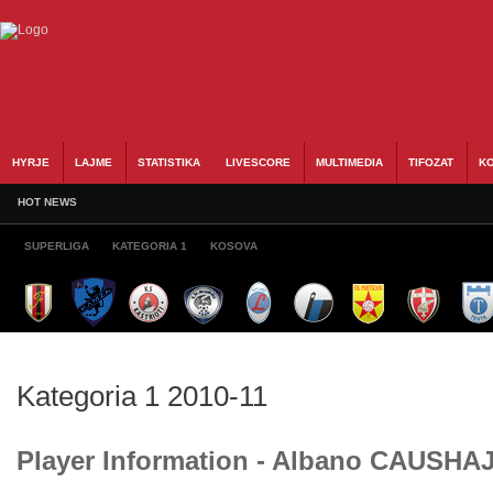
HYRJE
LAJME
STATISTIKA
LIVESCORE
MULTIMEDIA
TIFOZAT
KO
HOT NEWS
SUPERLIGA
KATEGORIA 1
KOSOVA
Kategoria 1 2010-11
Player Information - Albano CAUSHA