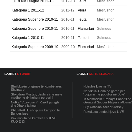
EUROPA League 2012-13
2012-13
Teuta
Mesfushor
Kategoria 1 2011-12
2011-12
Vlora
Mesfushor
Kategoria Superiore 2010-11
2010-11
Teuta
Mesfushor
Kategoria Superiore 2010-11
2010-11
Flamurtari
Sulmues
Kategoria 1 2010-11
2010-11
Tomori
Sulmues
Kategoria Superiore 2009-10
2009-10
Flamurtari
Mesfushor
LAJMET
E FUNDIT
LAJMET
ME TE LEXUARA
Blini bluzën origjinale të Kombëtares
Ndeshje Live ne TV
Shqiptare
Ne fokus/ Cana në garën për
Shkodran Mustafi, deshira ime me e
“Lojtarin më popullor në Botë”
madhe, te rikthehem perseri !
In Memoriam : Panajot Pano "The
Nofka “Vizekusen”, Rraklli ja ngjiti
Greatest Soccer Player in Albania
dhe Xhaka ja hoqi
Buy Albanian soccer Jersey
KRENARITE shqiptare kampion te
Rezultatet e ndeshjeve LIVE!
Bundesliges
Pak minuta ne kembet e YJEVE
KUQ E Zi