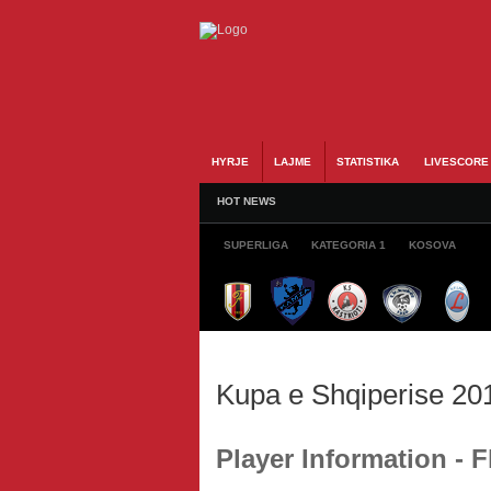
HYRJE
LAJME
STATISTIKA
LIVESCORE
HOT NEWS
SUPERLIGA
KATEGORIA 1
KOSOVA
Kupa e Shqiperise 20
Player Information -