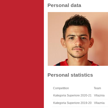
Personal data
Personal statistics
Competition
Team
Kategoria Superiore 2020-21
Vllaznia
Kategoria Superiore 2019-20
Vllaznia