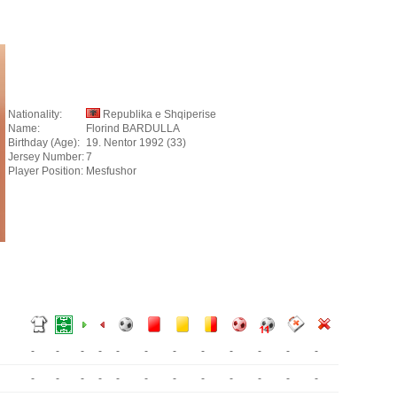
Nationality:
Republika e Shqiperise
Name:
Florind BARDULLA
Birthday (Age):
19. Nentor 1992 (33)
Jersey Number:
7
Player Position:
Mesfushor
-
-
-
-
-
-
-
-
-
-
-
-
-
-
-
-
-
-
-
-
-
-
-
-