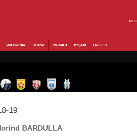
Ident
MULTIMEDIA
TIFOZAT
KONTAKTI
DYQANI
ENGLISH
18-19
 Florind BARDULLA