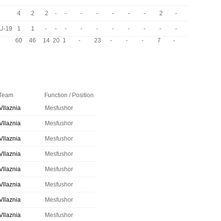
4
2
2
-
-
-
-
-
-
-
2
-
 U-19
1
1
-
-
-
-
-
-
-
-
-
-
60
46
14
20
1
-
23
-
-
-
7
-
Team
Function / Position
Vllaznia
Mesfushor
Vllaznia
Mesfushor
Vllaznia
Mesfushor
Vllaznia
Mesfushor
Vllaznia
Mesfushor
Vllaznia
Mesfushor
Vllaznia
Mesfushor
Vllaznia
Mesfushor