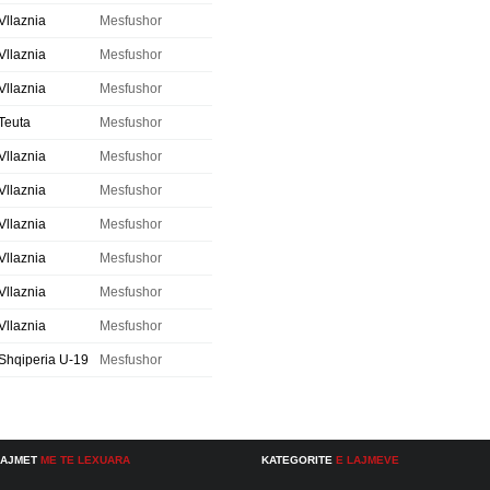
Vllaznia
Mesfushor
Vllaznia
Mesfushor
Vllaznia
Mesfushor
Teuta
Mesfushor
Vllaznia
Mesfushor
Vllaznia
Mesfushor
Vllaznia
Mesfushor
Vllaznia
Mesfushor
Vllaznia
Mesfushor
Vllaznia
Mesfushor
Shqiperia U-19
Mesfushor
LAJMET
ME TE LEXUARA
KATEGORITE
E LAJMEVE