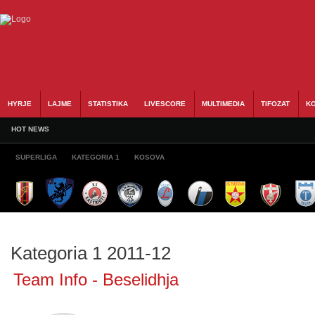
HYRJE
LAJME
STATISTIKA
LIVESCORE
MULTIMEDIA
TIFOZAT
KO
HOT NEWS
SUPERLIGA
KATEGORIA 1
KOSOVA
Kategoria 1 2011-12
Team Info - Beselidhja