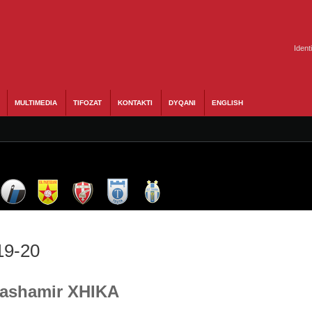
Ident
MULTIMEDIA
TIFOZAT
KONTAKTI
DYQANI
ENGLISH
19-20
 Dashamir XHIKA