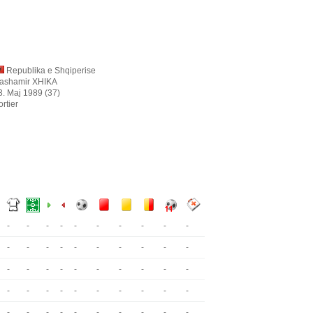
Republika e Shqiperise
ashamir XHIKA
3. Maj 1989 (37)
ortier
-
-
-
-
-
-
-
-
-
-
-
-
-
-
-
-
-
-
-
-
-
-
-
-
-
-
-
-
-
-
-
-
-
-
-
-
-
-
-
-
-
-
-
-
-
-
-
-
-
-