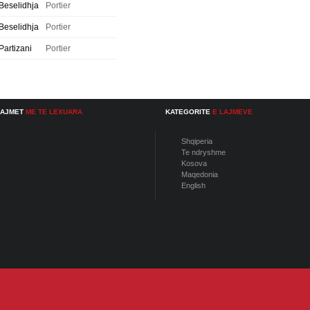
Beselidhja
Portier
Beselidhja
Portier
Partizani
Portier
LAJMET
ME TE LEXUARA
KATEGORITE
E LAJMEVE
Shqiperia
Te ndryshme
Kosova
Maqedonia
English