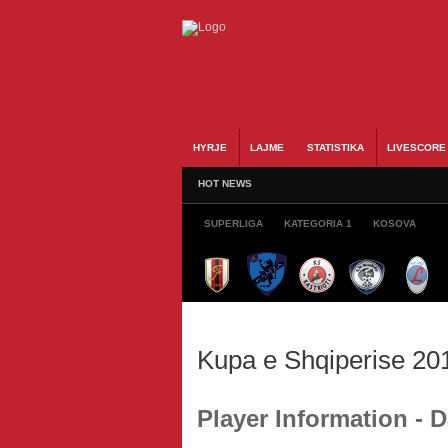
HYRJE
LAJME
STATISTIKA
LIVESCORE
HOT NEWS
SUPERLIGA
KATEGORIA 1
KOSOVA
Kupa e Shqiperise 20
Player Information -