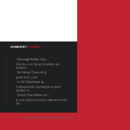
KOMENTET
E FUNDIT
Norvegji/ Ardian Gas...
Une ku u ve faj as Granitit e as
Ardiani...
Ne fokus/ Cana në g...
good luck Lorik
U-19/ Dështojnë dj...
Fatkeqesisht vazhdojme te jemi
amator si...
Zvicer/ Barcelona cm...
ju uroj suksese ketyre djemve te rinj
sh...
AlbaniaSoccer Media © 2003 - 2014