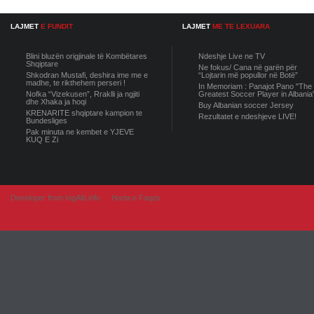
LAJMET
E FUNDIT
LAJMET
ME TE LEXUARA
Blini bluzën origjinale të Kombëtares
Ndeshje Live ne TV
Shqiptare
Ne fokus/ Cana në garën për
Shkodran Mustafi, deshira ime me e
“Lojtarin më popullor në Botë”
madhe, te rikthehem perseri !
In Memoriam : Panajot Pano "The
Nofka “Vizekusen”, Rraklli ja ngjiti
Greatest Soccer Player in Albania
dhe Xhaka ja hoqi
Buy Albanian soccer Jersey
KRENARITE shqiptare kampion te
Rezultatet e ndeshjeve LIVE!
Bundesliges
Pak minuta ne kembet e YJEVE
KUQ E Zi
Developer from IngAlb.info
Harta e Faqes