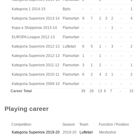
Kategoria 1 2014-15
Bylis
-
-
-
-
-
-
1
Kategoria Superiore 2013-14
Flamurtari
9
7
2
3
2
-
4
Kupa e Shqiperise 2013-14
Flamurtari
-
-
-
-
1
-
-
EUROPA League 2012-13
Flamurtari
-
-
-
-
-
-
-
Kategoria Superiore 2012-13
Luftetari
6
5
1
-
3
-
2
Kategoria Superiore 2012-13
Flamurtari
1
-
1
-
-
-
-
Kategoria Superiore 2011-12
Flamurtari
3
1
2
-
-
-
1
Kategoria Superiore 2010-11
Flamurtari
6
2
4
2
1
-
2
Kategoria Superiore 2009-10
Flamurtari
-
-
-
-
-
-
-
Career Total
39
26
13
6
7
-
15
Playing career
Competition
Season
Team
Function / Position
Kategoria Superiore 2019-20
2019-20
Luftetari
Mesfushor