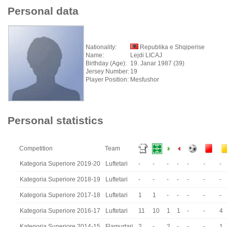
Personal data
Nationality:
Republika e Shqiperise
Name:
Lejdi LICAJ
Birthday (Age):
19. Janar 1987 (39)
Jersey Number:
19
Player Position:
Mesfushor
Personal statistics
Competition
Team
Kategoria Superiore 2019-20
Luftetari
-
-
-
-
-
-
-
Kategoria Superiore 2018-19
Luftetari
-
-
-
-
-
-
-
Kategoria Superiore 2017-18
Luftetari
1
1
-
-
-
-
-
Kategoria Superiore 2016-17
Luftetari
11
10
1
1
-
-
4
Kategoria Superiore 2014-15
Flamurtari
2
-
2
-
-
-
1