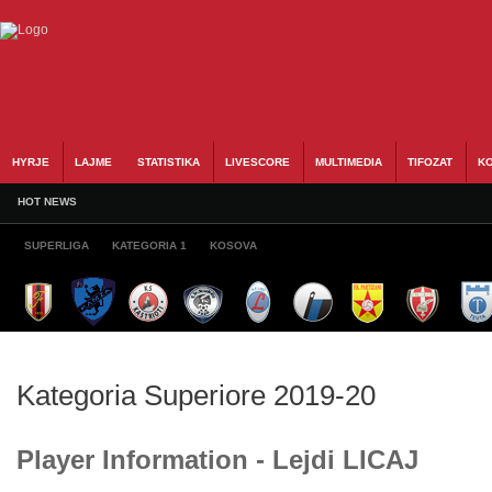
HYRJE
LAJME
STATISTIKA
LIVESCORE
MULTIMEDIA
TIFOZAT
KO
HOT NEWS
SUPERLIGA
KATEGORIA 1
KOSOVA
Kategoria Superiore 2019-20
Player Information - Lejdi LICAJ