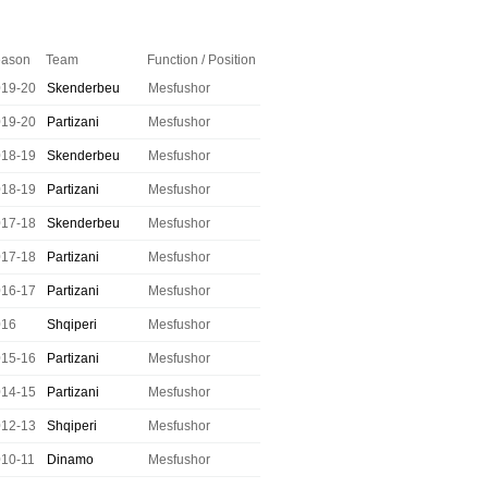
ason
Team
Function / Position
019-20
Skenderbeu
Mesfushor
019-20
Partizani
Mesfushor
018-19
Skenderbeu
Mesfushor
018-19
Partizani
Mesfushor
017-18
Skenderbeu
Mesfushor
017-18
Partizani
Mesfushor
016-17
Partizani
Mesfushor
016
Shqiperi
Mesfushor
015-16
Partizani
Mesfushor
014-15
Partizani
Mesfushor
012-13
Shqiperi
Mesfushor
10-11
Dinamo
Mesfushor