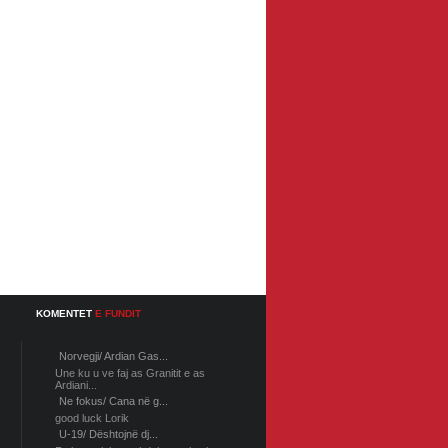
KOMENTET
E FUNDIT
Norvegji/ Ardian Gas...
Une ku u ve faj as Granitit e as
Ardiani...
Ne fokus/ Cana në g...
good luck Lorik
U-19/ Dështojnë dj...