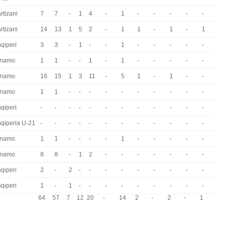
rtizani
7
7
-
1
4
-
1
-
-
-
-
-
rtizani
14
13
1
5
2
-
1
1
-
1
-
1
qiperi
3
3
-
1
-
-
1
-
-
-
-
-
inamo
1
1
-
-
1
-
1
-
-
-
-
-
inamo
16
15
1
3
11
-
5
1
-
1
-
-
inamo
1
1
-
-
-
-
-
-
-
-
-
-
qiperi
-
-
-
-
-
-
-
-
-
-
-
-
qiperia U-21
-
-
-
-
-
-
-
-
-
-
-
-
inamo
1
1
-
-
-
-
1
-
-
-
-
-
inamo
8
8
-
1
2
-
-
-
-
-
-
-
qiperi
2
-
2
-
-
-
-
-
-
-
-
-
qiperi
1
-
1
-
-
-
-
-
-
-
-
-
64
57
7
12
20
-
14
2
-
2
-
1