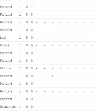
Partizani
1
0
1
-
-
-
-
-
-
-
-
Partizani
1
0
0
-
-
-
-
-
-
-
-
Partizani
1
0
0
-
-
-
-
-
-
-
-
Partizani
1
0
0
-
-
-
-
-
-
-
-
Laci
1
0
0
-
-
-
-
-
-
-
-
Korabi
1
0
0
-
-
-
-
-
-
-
-
Partizani
1
0
0
-
-
-
-
-
-
-
-
Partizani
1
0
0
-
-
-
-
-
-
-
-
Vllaznia
1
0
0
-
-
-
-
-
-
-
-
Partizani
1
0
0
-
-
1
-
-
-
-
-
Partizani
1
0
0
-
-
-
-
-
-
-
-
Partizani
1
0
0
-
-
-
-
-
-
-
-
Partizani
1
0
0
-
-
-
-
-
-
-
-
Skenderbeu
1
0
0
-
-
-
-
-
-
-
-