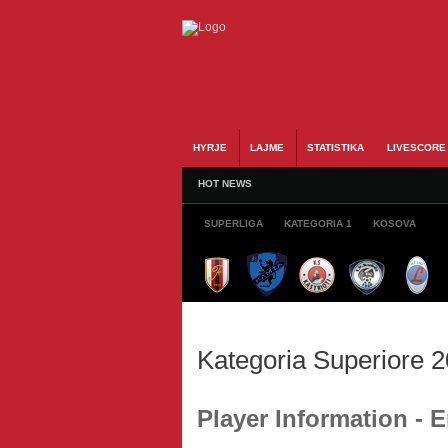
HYRJE
LAJME
STATISTIKA
LIVESCORE
HOT NEWS
SUPERLIGA
KATEGORIA 1
KOSOVA
Kategoria Superiore 
Player Information - 