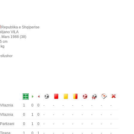
Republika e Shqiperise
iljano VILA
. Mars 1988 (38)
5 cm
 kg
sfushor
Vllaznia
1
0
0
-
-
-
-
-
-
-
-
Vllaznia
0
1
0
-
-
-
-
-
-
-
-
Partizani
0
1
0
-
-
-
-
-
-
-
-
Tirana
1
0
1
-
-
-
-
-
-
-
-