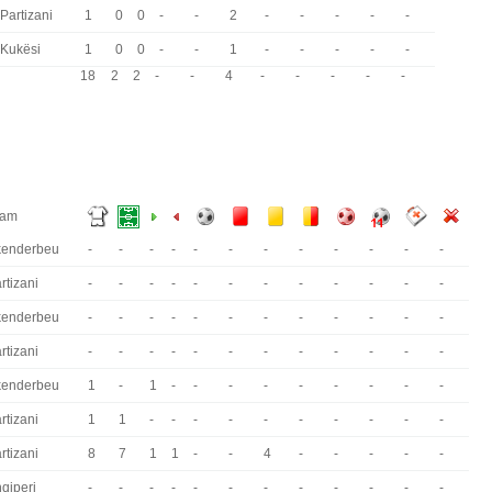
Partizani
1
0
0
-
-
2
-
-
-
-
-
Kukësi
1
0
0
-
-
1
-
-
-
-
-
18
2
2
-
-
4
-
-
-
-
-
eam
kenderbeu
-
-
-
-
-
-
-
-
-
-
-
-
rtizani
-
-
-
-
-
-
-
-
-
-
-
-
kenderbeu
-
-
-
-
-
-
-
-
-
-
-
-
rtizani
-
-
-
-
-
-
-
-
-
-
-
-
kenderbeu
1
-
1
-
-
-
-
-
-
-
-
-
rtizani
1
1
-
-
-
-
-
-
-
-
-
-
rtizani
8
7
1
1
-
-
4
-
-
-
-
-
qiperi
-
-
-
-
-
-
-
-
-
-
-
-