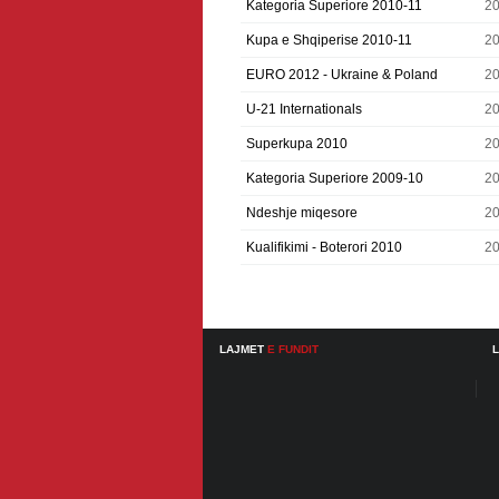
Kategoria Superiore 2010-11
20
Kupa e Shqiperise 2010-11
20
EURO 2012 - Ukraine & Poland
2
U-21 Internationals
2
Superkupa 2010
2
Kategoria Superiore 2009-10
2
Ndeshje miqesore
2
Kualifikimi - Boterori 2010
2
LAJMET
E FUNDIT