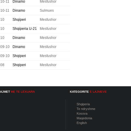
10-11
Dinamo
Mesfushor
10-11
Dinamo
Sulmues
010
Shqiperi
Mesfushor
010
Shqiperia U-21
Mesfushor
010
Dinamo
Mesfushor
009-10
Dinamo
Mesfushor
009-10
Shqiperi
Mesfushor
008
Shqiperi
Mesfushor
LAJMET
ME TE LEXUARA
KATEGORITE
E LAJMEVE
Shqiperia
Te ndryshme
Kosova
Maqedonia
English