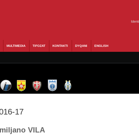
Ident
MULTIMEDIA
TIFOZAT
KONTAKTI
DYQANI
ENGLISH
2016-17
Emiljano VILA