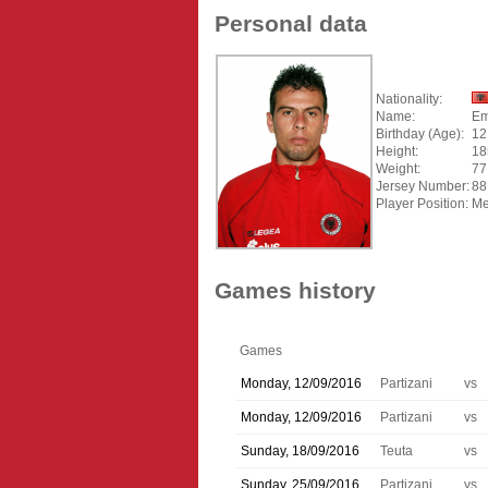
Personal data
Nationality:
Name:
Em
Birthday (Age):
12
Height:
18
Weight:
77
Jersey Number:
88
Player Position:
Me
Games history
Games
Monday, 12/09/2016
Partizani
vs
Monday, 12/09/2016
Partizani
vs
Sunday, 18/09/2016
Teuta
vs
Sunday, 25/09/2016
Partizani
vs