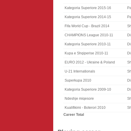
Kategoria Superiore 2015-16
Pa
Kategoria Superiore 2014-15
Pa
Fifa World Cup - Brazil 2014
Sh
CHAMPIONS League 2010-11
D
Kategoria Superiore 2010-11
D
Kupa e Shqiperise 2010-11
D
EURO 2012 - Ukraine & Poland
Sh
U-21 Internationals
Sh
Superkupa 2010
D
Kategoria Superiore 2009-10
D
Ndeshje miqesore
Sh
Kualifikimi - Boterori 2010
Sh
Career Total