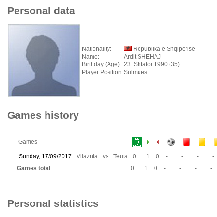
Personal data
Nationality:
Republika e Shqiperise
Name:
Ardit SHEHAJ
Birthday (Age):
23. Shtator 1990 (35)
Player Position:
Sulmues
Games history
Games
Sunday, 17/09/2017
Vllaznia
vs
Teuta
0
1
0
-
-
-
-
Games total
0
1
0
-
-
-
-
Personal statistics