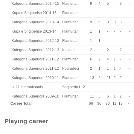
Kategoria Superiore 2014-15
Flamurtari
9
4
5
-
3
-
Kupa e Shqiperise 2014-15
Flamurtari
-
-
-
-
-
-
Kategoria Superiore 2013-14
Flamurtari
9
6
3
3
3
-
Kupa e Shqiperise 2013-14
Flamurtari
1
1
-
-
-
-
Kategoria Superiore 2012-13
Flamurtari
1
1
-
-
-
-
Kategoria Superiore 2012-13
Kastrioti
2
-
2
-
2
-
Kategoria Superiore 2011-12
Flamurtari
6
2
4
1
-
-
Kategoria Superiore 2011-12
Pogradeci
2
1
1
1
-
-
Kategoria Superiore 2010-11
Flamurtari
13
2
11
2
2
-
U-21 Internationals
Shqiperia U-21
-
-
-
-
-
-
Kategoria Superiore 2009-10
Flamurtari
11
5
6
1
2
-
Career Total
66
30
36
11
13
-
Playing career