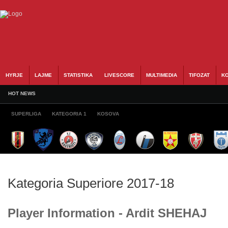
HYRJE
LAJME
STATISTIKA
LIVESCORE
MULTIMEDIA
TIFOZAT
KO
HOT NEWS
SUPERLIGA
KATEGORIA 1
KOSOVA
Kategoria Superiore 2017-18
Player Information - Ardit SHEHAJ