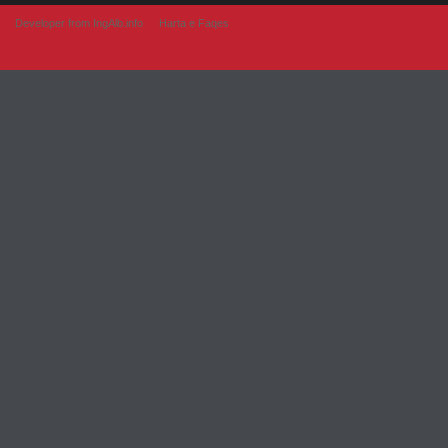
Developer from IngAlb.info
Harta e Faqes