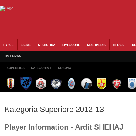
HYRJE
LAJME
STATISTIKA
LIVESCORE
MULTIMEDIA
TIFOZAT
KO
HOT NEWS
SUPERLIGA
KATEGORIA 1
KOSOVA
Kategoria Superiore 2012-13
Player Information - Ardit SHEHAJ