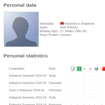
Personal data
Nationality:
Republika e Shqiperise
Name:
Ardit SHEHAJ
Birthday (Age):
23. Shtator 1990 (35)
Player Position:
Sulmues
Personal statistics
Competition
Team
Kategoria Superiore 2019-20
Teuta
-
-
-
-
-
-
Kategoria Superiore 2019-20
Flamurtari
-
-
-
-
-
-
Kupa e Shqiperise 2019-20
Flamurtari
-
-
-
-
-
-
Kategoria Superiore 2018-19
Teuta
-
-
-
-
-
-
Kategoria Superiore 2018-19
Flamurtari
-
-
-
-
-
-