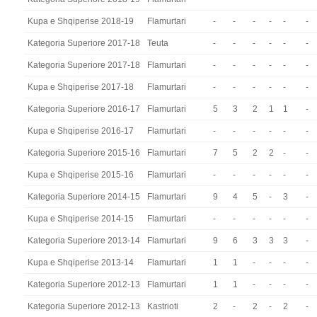
Kupa e Shqiperise 2018-19
Flamurtari
-
-
-
-
-
-
Kategoria Superiore 2017-18
Teuta
-
-
-
-
-
-
Kategoria Superiore 2017-18
Flamurtari
-
-
-
-
-
-
Kupa e Shqiperise 2017-18
Flamurtari
-
-
-
-
-
-
Kategoria Superiore 2016-17
Flamurtari
5
3
2
1
1
-
Kupa e Shqiperise 2016-17
Flamurtari
-
-
-
-
-
-
Kategoria Superiore 2015-16
Flamurtari
7
5
2
2
-
-
Kupa e Shqiperise 2015-16
Flamurtari
-
-
-
-
-
-
Kategoria Superiore 2014-15
Flamurtari
9
4
5
-
3
-
Kupa e Shqiperise 2014-15
Flamurtari
-
-
-
-
-
-
Kategoria Superiore 2013-14
Flamurtari
9
6
3
3
3
-
Kupa e Shqiperise 2013-14
Flamurtari
1
1
-
-
-
-
Kategoria Superiore 2012-13
Flamurtari
1
1
-
-
-
-
Kategoria Superiore 2012-13
Kastrioti
2
-
2
-
2
-