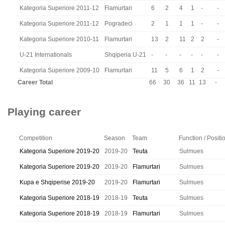
Kategoria Superiore 2011-12
Flamurtari
6
2
4
1
-
-
Kategoria Superiore 2011-12
Pogradeci
2
1
1
1
-
-
Kategoria Superiore 2010-11
Flamurtari
13
2
11
2
2
-
U-21 Internationals
Shqiperia U-21
-
-
-
-
-
-
Kategoria Superiore 2009-10
Flamurtari
11
5
6
1
2
-
Career Total
66
30
36
11
13
-
Playing career
Competition
Season
Team
Function / Positi
Kategoria Superiore 2019-20
2019-20
Teuta
Sulmues
Kategoria Superiore 2019-20
2019-20
Flamurtari
Sulmues
Kupa e Shqiperise 2019-20
2019-20
Flamurtari
Sulmues
Kategoria Superiore 2018-19
2018-19
Teuta
Sulmues
Kategoria Superiore 2018-19
2018-19
Flamurtari
Sulmues