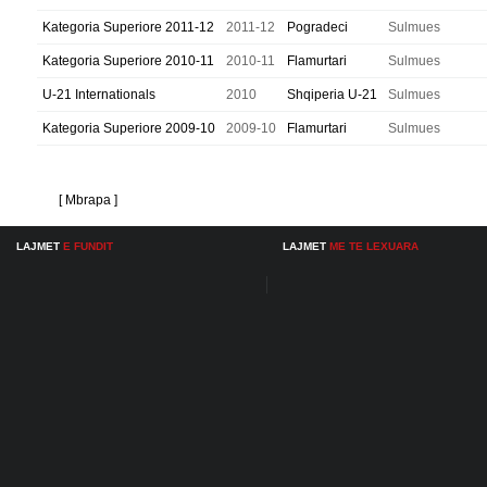
Kategoria Superiore 2011-12
2011-12
Pogradeci
Sulmues
Kategoria Superiore 2010-11
2010-11
Flamurtari
Sulmues
U-21 Internationals
2010
Shqiperia U-21
Sulmues
Kategoria Superiore 2009-10
2009-10
Flamurtari
Sulmues
[ Mbrapa ]
LAJMET
E FUNDIT
LAJMET
ME TE LEXUARA