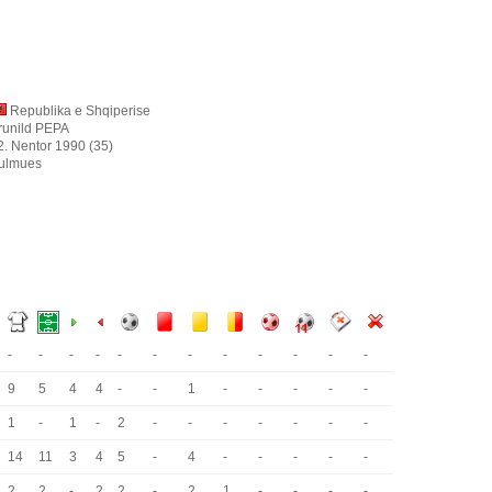
Republika e Shqiperise
runild PEPA
2. Nentor 1990 (35)
ulmues
-
-
-
-
-
-
-
-
-
-
-
-
9
5
4
4
-
-
1
-
-
-
-
-
1
-
1
-
2
-
-
-
-
-
-
-
14
11
3
4
5
-
4
-
-
-
-
-
2
2
-
2
2
-
2
1
-
-
-
-