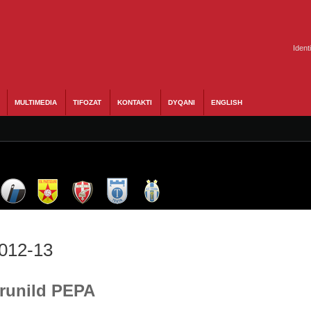
Ident
MULTIMEDIA
TIFOZAT
KONTAKTI
DYQANI
ENGLISH
2012-13
Brunild PEPA