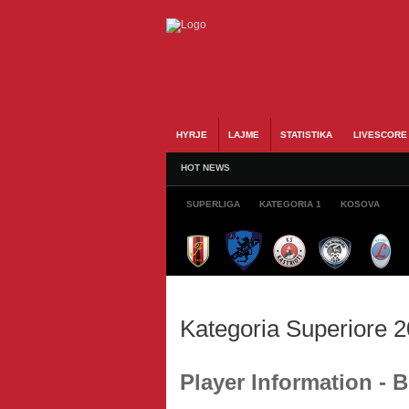
HYRJE
LAJME
STATISTIKA
LIVESCORE
HOT NEWS
SUPERLIGA
KATEGORIA 1
KOSOVA
Kategoria Superiore 
Player Information - 