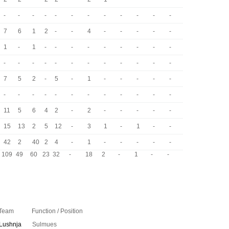
-
-
-
-
-
-
-
-
-
-
-
-
7
6
1
2
-
-
4
-
-
-
-
-
1
-
1
-
-
-
-
-
-
-
-
-
-
-
-
-
-
-
-
-
-
-
-
-
7
5
2
-
5
-
1
-
-
-
-
-
-
-
-
-
-
-
-
-
-
-
-
-
11
5
6
4
2
-
2
-
-
-
-
-
15
13
2
5
12
-
3
1
-
1
-
-
42
2
40
2
4
-
1
-
-
-
-
-
109
49
60
23
32
-
18
2
-
1
-
-
Team
Function / Position
Lushnja
Sulmues