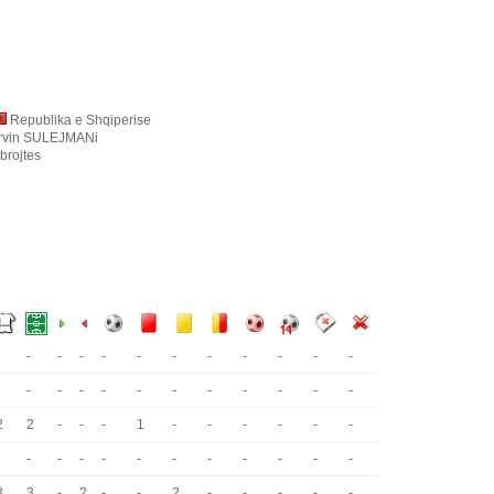
Republika e Shqiperise
rvin SULEJMANi
brojtes
-
-
-
-
-
-
-
-
-
-
-
-
-
-
-
-
-
-
-
-
-
-
2
2
-
-
-
1
-
-
-
-
-
-
-
-
-
-
-
-
-
-
-
-
-
3
3
-
2
-
-
2
-
-
-
-
-