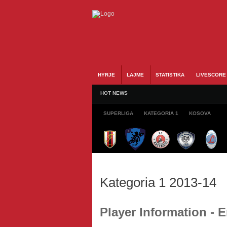
HYRJE
LAJME
STATISTIKA
LIVESCORE
HOT NEWS
SUPERLIGA
KATEGORIA 1
KOSOVA
Kategoria 1 2013-14
Player Information -