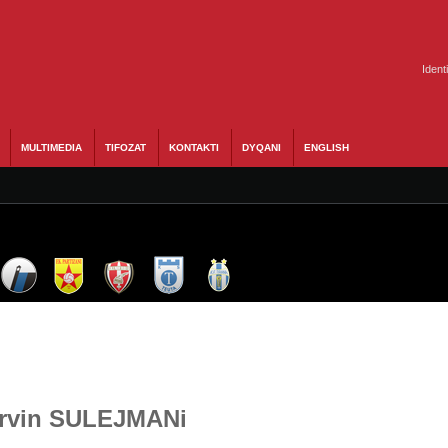
Ident
MULTIMEDIA
TIFOZAT
KONTAKTI
DYQANI
ENGLISH
 Ervin SULEJMANi