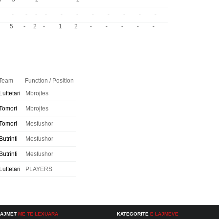
-
-
-
-
-
-
-
-
-
-
-
5
-
2
-
1
2
-
-
-
-
-
Team
Function / Position
Luftetari
Mbrojtes
Tomori
Mbrojtes
Tomori
Mesfushor
Butrinti
Mesfushor
Butrinti
Mesfushor
Luftetari
PLAYERS
LAJMET
ME TE LEXUARA
KATEGORITE
E LAJMEVE