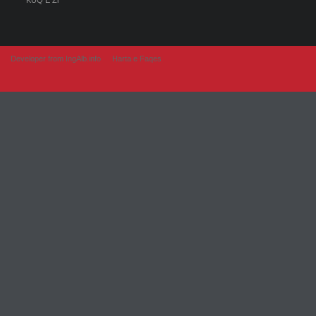
KUQ E Zi
Developer from IngAlb.info
Harta e Faqes