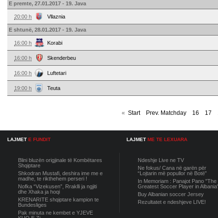
E premte, 27.01.2017 - 19. Java
20:00 h
Vllaznia
E shtunë, 28.01.2017 - 19. Java
16:00 h
Korabi
16:00 h
Skenderbeu
16:00 h
Luftetari
19:00 h
Teuta
«
Start
Prev. Matchday
16
17
LAJMET
E FUNDIT
LAJMET
ME TE LEXUARA
Blini bluzën origjinale të Kombëtares
Ndeshje Live ne TV
Shqiptare
Ne fokus/ Cana në garën për
Shkodran Mustafi, deshira ime me e
“Lojtarin më popullor në Botë”
madhe, te rikthehem perseri !
In Memoriam : Panajot Pano "The
Nofka “Vizekusen”, Rraklli ja ngjiti
Greatest Soccer Player in Albania
dhe Xhaka ja hoqi
Buy Albanian soccer Jersey
KRENARITE shqiptare kampion te
Rezultatet e ndeshjeve LIVE!
Bundesliges
Pak minuta ne kembet e YJEVE