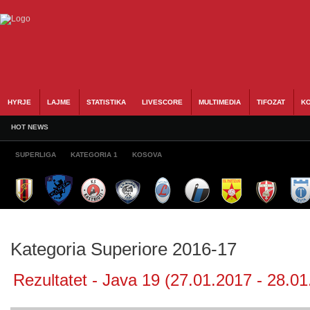
HYRJE
LAJME
STATISTIKA
LIVESCORE
MULTIMEDIA
TIFOZAT
KO
HOT NEWS
SUPERLIGA
KATEGORIA 1
KOSOVA
Kategoria Superiore 2016-17
Rezultatet - Java 19 (27.01.2017 - 28.01