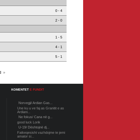
0 - 4
2 - 0
1 - 5
4 - 1
5 - 1
d
»
KOMENTET
E FUNDIT
Norvegji/ Ardian Gas...
Une ku u ve faj as Granitit e as
Ardiani...
Ne fokus/ Cana në g...
good luck Lorik
U-19/ Dështojnë dj...
Fatkeqesisht vazhdojme te jemi
amator si...