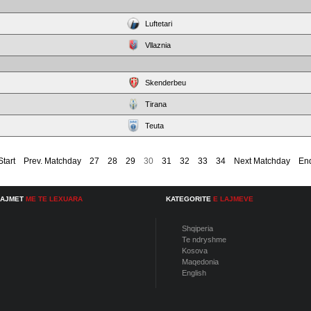
Luftetari
Vllaznia
Skenderbeu
Tirana
Teuta
Start
Prev. Matchday
27
28
29
30
31
32
33
34
Next Matchday
En
LAJMET
ME TE LEXUARA
KATEGORITE
E LAJMEVE
Shqiperia
Te ndryshme
Kosova
Maqedonia
English