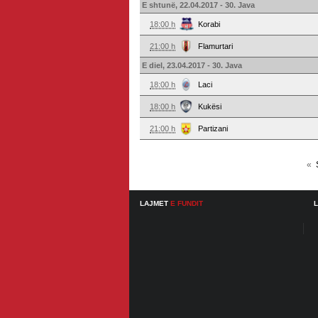
E shtunë, 22.04.2017 - 30. Java
18:00 h
Korabi
21:00 h
Flamurtari
E diel, 23.04.2017 - 30. Java
18:00 h
Laci
18:00 h
Kukësi
21:00 h
Partizani
«
LAJMET
E FUNDIT