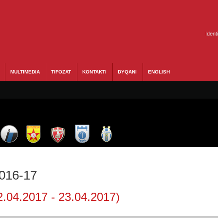
Ident
MULTIMEDIA
TIFOZAT
KONTAKTI
DYQANI
ENGLISH
2016-17
2.04.2017 - 23.04.2017)