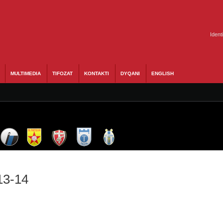
Ident
MULTIMEDIA
TIFOZAT
KONTAKTI
DYQANI
ENGLISH
13-14