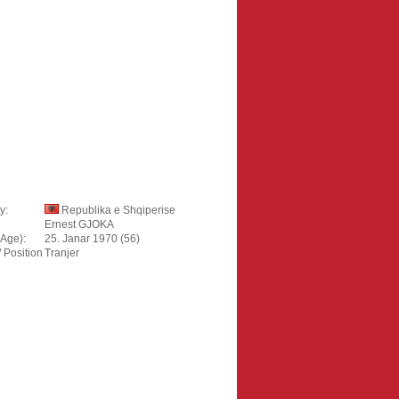
y:
Republika e Shqiperise
Ernest GJOKA
(Age):
25. Janar 1970 (56)
/ Position
Tranjer