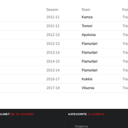
Season
Team
Fun
2011-12
Kamza
Tra
2011-12
Tomori
Tra
2012-13
Apolonia
Tra
2012-13
Flamurtari
Tra
2013-14
Flamurtari
Tra
2014-15
Flamurtari
Tra
2013-14
Flamurtari
Tra
2016-17
Kukësi
Tra
2017-18
Vllaznia
Tra
LAJMET
ME TE LEXUARA
KATEGORITE
E LAJMEVE
Shqiperia