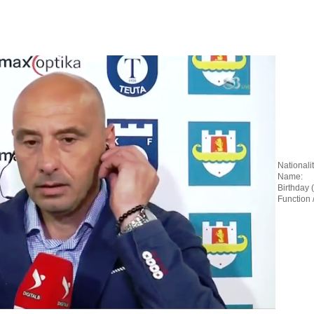
Nationalit
Name:
Birthday 
Function 