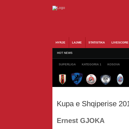
HYRJE
LAJME
STATISTIKA
LIVESCORE
HOT NEWS
SUPERLIGA
KATEGORIA 1
KOSOVA
Kupa e Shqiperise 20
Ernest GJOKA