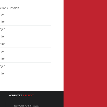
ction / Position
njer
njer
njer
njer
njer
njer
njer
njer
njer
KOMENTET
E FUNDIT
Norvegji/ Ardian Gas...