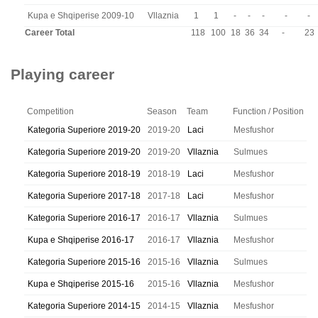
Kupa e Shqiperise 2009-10
Vllaznia
1
1
-
-
-
-
-
Career Total
118
100
18
36
34
-
23
Playing career
Competition
Season
Team
Function / Position
Kategoria Superiore 2019-20
2019-20
Laci
Mesfushor
Kategoria Superiore 2019-20
2019-20
Vllaznia
Sulmues
Kategoria Superiore 2018-19
2018-19
Laci
Mesfushor
Kategoria Superiore 2017-18
2017-18
Laci
Mesfushor
Kategoria Superiore 2016-17
2016-17
Vllaznia
Sulmues
Kupa e Shqiperise 2016-17
2016-17
Vllaznia
Mesfushor
Kategoria Superiore 2015-16
2015-16
Vllaznia
Sulmues
Kupa e Shqiperise 2015-16
2015-16
Vllaznia
Mesfushor
Kategoria Superiore 2014-15
2014-15
Vllaznia
Mesfushor