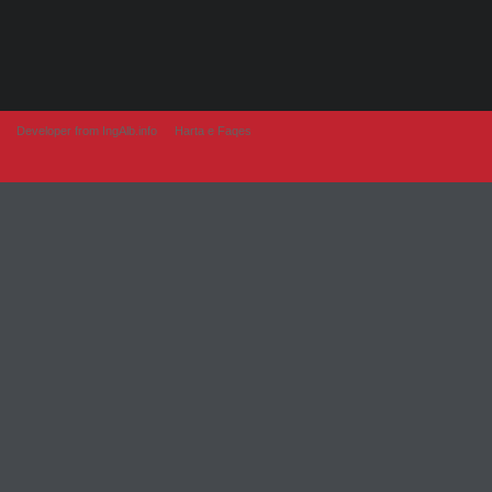
Developer from IngAlb.info
Harta e Faqes