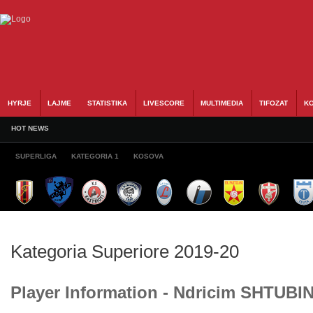
HYRJE
LAJME
STATISTIKA
LIVESCORE
MULTIMEDIA
TIFOZAT
KO
HOT NEWS
SUPERLIGA
KATEGORIA 1
KOSOVA
Kategoria Superiore 2019-20
Player Information - Ndricim SHTUBI