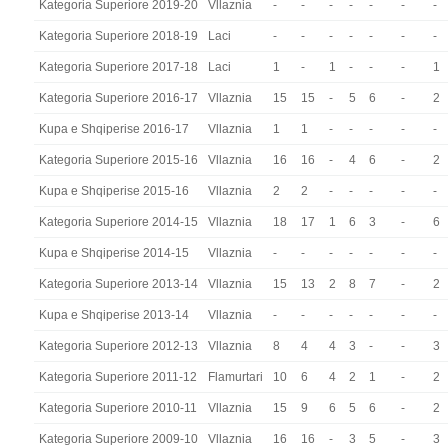
Kategoria Superiore 2019-20
Vllaznia
-
-
-
-
-
-
-
Kategoria Superiore 2018-19
Laci
-
-
-
-
-
-
-
Kategoria Superiore 2017-18
Laci
1
-
1
-
-
-
1
Kategoria Superiore 2016-17
Vllaznia
15
15
-
5
6
-
2
Kupa e Shqiperise 2016-17
Vllaznia
1
1
-
-
-
-
-
Kategoria Superiore 2015-16
Vllaznia
16
16
-
4
6
-
2
Kupa e Shqiperise 2015-16
Vllaznia
2
2
-
-
-
-
-
Kategoria Superiore 2014-15
Vllaznia
18
17
1
6
3
-
6
Kupa e Shqiperise 2014-15
Vllaznia
-
-
-
-
-
-
-
Kategoria Superiore 2013-14
Vllaznia
15
13
2
8
7
-
2
Kupa e Shqiperise 2013-14
Vllaznia
-
-
-
-
-
-
-
Kategoria Superiore 2012-13
Vllaznia
8
4
4
3
-
-
3
Kategoria Superiore 2011-12
Flamurtari
10
6
4
2
1
-
2
Kategoria Superiore 2010-11
Vllaznia
15
9
6
5
6
-
2
Kategoria Superiore 2009-10
Vllaznia
16
16
-
3
5
-
3