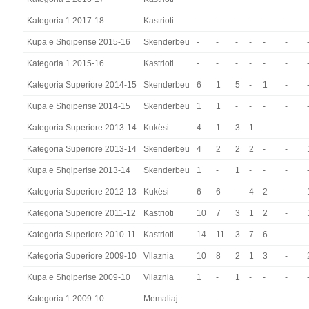
Kategoria 1 2017-18
Kastrioti
-
-
-
-
-
-
Kupa e Shqiperise 2015-16
Skenderbeu
-
-
-
-
-
-
Kategoria 1 2015-16
Kastrioti
-
-
-
-
-
-
Kategoria Superiore 2014-15
Skenderbeu
6
1
5
-
1
-
Kupa e Shqiperise 2014-15
Skenderbeu
1
1
-
-
-
-
Kategoria Superiore 2013-14
Kukësi
4
1
3
1
-
-
Kategoria Superiore 2013-14
Skenderbeu
4
2
2
2
-
-
Kupa e Shqiperise 2013-14
Skenderbeu
1
-
1
-
-
-
Kategoria Superiore 2012-13
Kukësi
6
6
-
4
2
-
Kategoria Superiore 2011-12
Kastrioti
10
7
3
1
2
-
Kategoria Superiore 2010-11
Kastrioti
14
11
3
7
6
-
Kategoria Superiore 2009-10
Vllaznia
10
8
2
1
3
-
Kupa e Shqiperise 2009-10
Vllaznia
1
-
1
-
-
-
Kategoria 1 2009-10
Memaliaj
-
-
-
-
-
-