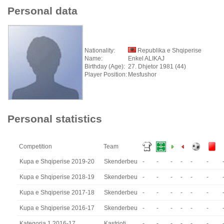
Personal data
Nationality:
Republika e Shqiperise
Name:
Enkel ALIKAJ
Birthday (Age):
27. Dhjetor 1981 (44)
Player Position:
Mesfushor
Personal statistics
Competition
Team
Kupa e Shqiperise 2019-20
Skenderbeu
-
-
-
-
-
-
Kupa e Shqiperise 2018-19
Skenderbeu
-
-
-
-
-
-
Kupa e Shqiperise 2017-18
Skenderbeu
-
-
-
-
-
-
Kupa e Shqiperise 2016-17
Skenderbeu
-
-
-
-
-
-
Kategoria 1 2016-17
Kastrioti
-
-
-
-
-
-