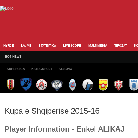
HYRJE
LAJME
STATISTIKA
LIVESCORE
MULTIMEDIA
TIFOZAT
KO
HOT NEWS
SUPERLIGA
KATEGORIA 1
KOSOVA
Kupa e Shqiperise 2015-16
Player Information - Enkel ALIKAJ