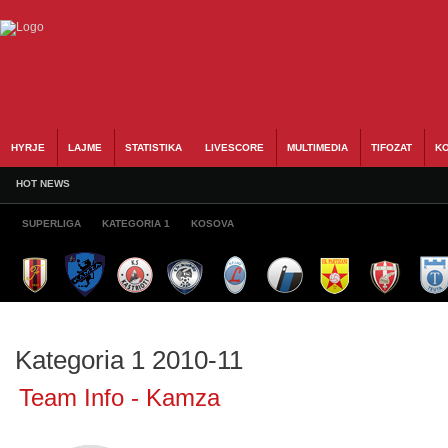
HYRJE
LAJME
STATISTIKA
LIVESCORE
MULTIMEDIA
TIFOZAT
KO
HOT NEWS
SUPERLIGA
KATEGORIA 1
KOSOVA
Kategoria 1 2010-11
Team Info - Kamza