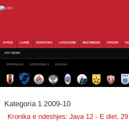
HYRJE
LAJME
STATISTIKA
LIVESCORE
MULTIMEDIA
TIFOZAT
KO
HOT NEWS
SUPERLIGA
KATEGORIA 1
KOSOVA
Kategoria 1 2009-10
Kronika e ndeshjes: Java 12 - E diel, 29