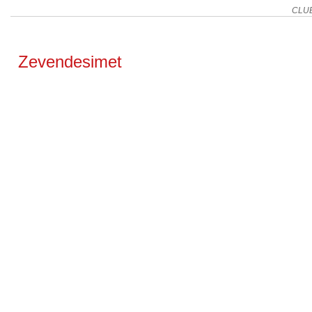
CLU
Zevendesimet