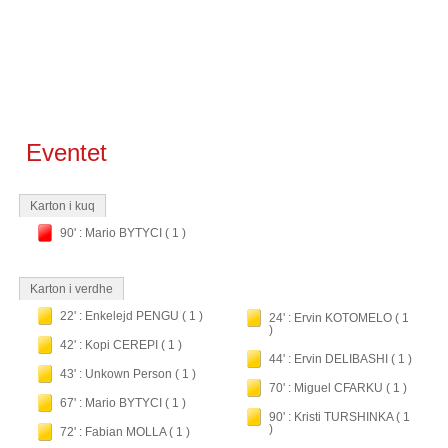
Eventet
Karton i kuq
90' : Mario BYTYCI ( 1 )
Karton i verdhe
22' : Enkelejd PENGU ( 1 )
24' : Ervin KOTOMELO ( 1
)
42' : Kopi CEREPI ( 1 )
44' : Ervin DELIBASHI ( 1 )
43' : Unkown Person ( 1 )
70' : Miguel CFARKU ( 1 )
67' : Mario BYTYCI ( 1 )
90' : Kristi TURSHINKA ( 1
)
72' : Fabian MOLLA ( 1 )