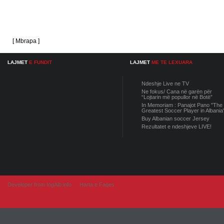
[ Mbrapa ]
LAJMET
E FUNDIT
LAJMET
ME TE LEXUARA
Ndeshje Live ne TV
Ne fokus/ Cana në garën për
“Lojtarin më popullor në Botë”
In Memoriam : Panajot Pano "The
Greatest Soccer Player in Albania
Buy Albanian soccer Jersey
Rezultatet e ndeshjeve LIVE!
Developer from IngAlb.info
Harta e Faqes