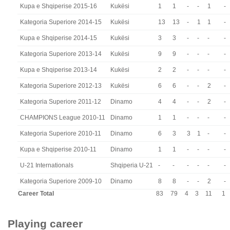
Kupa e Shqiperise 2015-16
Kukësi
1
1
-
-
1
-
Kategoria Superiore 2014-15
Kukësi
13
13
-
1
1
-
Kupa e Shqiperise 2014-15
Kukësi
3
3
-
-
-
-
Kategoria Superiore 2013-14
Kukësi
9
9
-
-
-
-
Kupa e Shqiperise 2013-14
Kukësi
2
2
-
-
-
-
Kategoria Superiore 2012-13
Kukësi
6
6
-
-
2
-
Kategoria Superiore 2011-12
Dinamo
4
4
-
-
2
-
CHAMPIONS League 2010-11
Dinamo
1
1
-
-
-
-
Kategoria Superiore 2010-11
Dinamo
6
3
3
1
-
-
Kupa e Shqiperise 2010-11
Dinamo
1
1
-
-
-
-
U-21 Internationals
Shqiperia U-21
-
-
-
-
-
-
Kategoria Superiore 2009-10
Dinamo
8
8
-
-
2
-
Career Total
83
79
4
3
11
1
Playing career