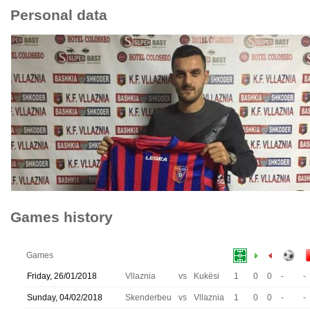
Personal data
Games history
Games
Friday, 26/01/2018
Vllaznia
vs
Kukësi
1
0
0
-
-
Sunday, 04/02/2018
Skenderbeu
vs
Vllaznia
1
0
0
-
-