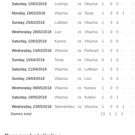
Saturday, 10/02/2018
Lushnja
vs
Vllaznia
1
0
0
-
-
Monday, 19/02/2018
Vllaznia
vs
Teuta
1
0
0
1
-
Sunday, 25/02/2018
Luftetari
vs
Vllaznia
1
0
0
-
-
Wednesday, 28/02/2018
Laci
vs
Vllaznia
1
0
0
-
-
Saturday, 10/03/2018
Kamza
vs
Vllaznia
1
0
0
-
-
Wednesday, 14/03/2018
Vllaznia
vs
Partizani
1
0
0
-
-
Sunday, 15/04/2018
Teuta
vs
Vllaznia
0
1
0
-
-
Saturday, 21/04/2018
Vllaznia
vs
Luftetari
1
0
0
-
-
Sunday, 29/04/2018
Vllaznia
vs
Laci
1
0
0
-
-
Wednesday, 09/05/2018
Vllaznia
vs
Kamza
1
0
0
-
-
Saturday, 19/05/2018
Vllaznia
vs
Kukësi
1
0
1
-
-
Wednesday, 23/05/2018
Skenderbeu
vs
Vllaznia
1
0
0
1
-
Games total
13
1
1
2
-