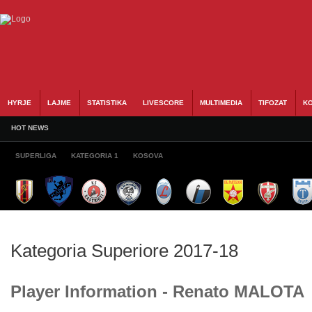
HYRJE
LAJME
STATISTIKA
LIVESCORE
MULTIMEDIA
TIFOZAT
KO
HOT NEWS
SUPERLIGA
KATEGORIA 1
KOSOVA
Kategoria Superiore 2017-18
Player Information - Renato MALOTA