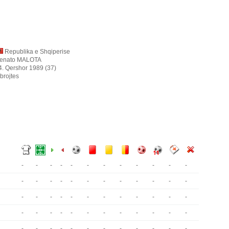
Republika e Shqiperise
enato MALOTA
4. Qershor 1989 (37)
brojtes
-
-
-
-
-
-
-
-
-
-
-
-
-
-
-
-
-
-
-
-
-
-
-
-
-
-
-
-
-
-
-
-
-
-
-
-
-
-
-
-
-
-
-
-
-
-
-
-
-
-
-
-
-
-
-
-
-
-
-
-