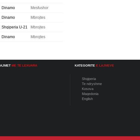
Dinamo
Mesfushor
Dinamo
Mbrojtes
Shqiperia U-21
Mbrojtes
Dinamo
Mbrojtes
LAJMET
ME TE LEXUARA
KATEGORITE
E LAJMEVE
Shqiperia
Te ndryshme
Kosova
Maqedonia
English