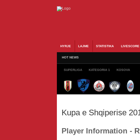
HYRJE
LAJME
STATISTIKA
LIVESCORE
HOT NEWS
SUPERLIGA
KATEGORIA 1
KOSOVA
Kupa e Shqiperise 20
Player Information -