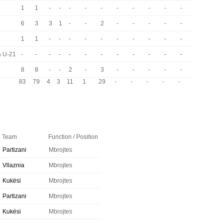
1
1
-
-
-
-
-
-
-
-
-
-
6
3
3
1
-
-
2
-
-
-
-
-
1
1
-
-
-
-
-
-
-
-
-
-
a U-21
-
-
-
-
-
-
-
-
-
-
-
-
8
8
-
-
2
-
3
-
-
-
-
-
83
79
4
3
11
1
29
-
-
-
-
-
Team
Function / Position
Partizani
Mbrojtes
Vllaznia
Mbrojtes
Kukësi
Mbrojtes
Partizani
Mbrojtes
Kukësi
Mbrojtes