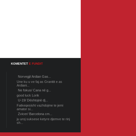
KOMENTET
E FUNDIT
Norvegji/ Ardian Gas...
Une ku u ve faj as Granitit e as
Ardiani...
Ne fokus/ Cana në g...
good luck Lorik
U-19/ Dështojnë dj...
Fatkeqesisht vazhdojme te jemi
amator si...
Zvicer/ Barcelona cm...
ju uroj suksese ketyre djemve te rinj
sh...