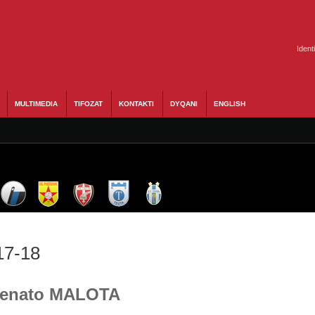
Ident
MULTIMEDIA
TIFOZAT
KONTAKTI
DYQANI
ENGLISH
17-18
 Renato MALOTA