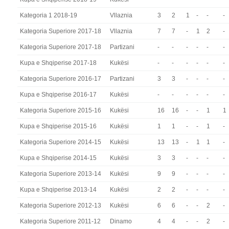
Kategoria 1 2018-19
Vllaznia
3
2
1
-
-
-
Kategoria Superiore 2017-18
Vllaznia
7
7
-
1
2
-
Kategoria Superiore 2017-18
Partizani
-
-
-
-
-
-
Kupa e Shqiperise 2017-18
Kukësi
-
-
-
-
-
-
Kategoria Superiore 2016-17
Partizani
3
3
-
-
-
-
Kupa e Shqiperise 2016-17
Kukësi
-
-
-
-
-
-
Kategoria Superiore 2015-16
Kukësi
16
16
-
-
1
1
Kupa e Shqiperise 2015-16
Kukësi
1
1
-
-
1
-
Kategoria Superiore 2014-15
Kukësi
13
13
-
1
1
-
Kupa e Shqiperise 2014-15
Kukësi
3
3
-
-
-
-
Kategoria Superiore 2013-14
Kukësi
9
9
-
-
-
-
Kupa e Shqiperise 2013-14
Kukësi
2
2
-
-
-
-
Kategoria Superiore 2012-13
Kukësi
6
6
-
-
2
-
Kategoria Superiore 2011-12
Dinamo
4
4
-
-
2
-