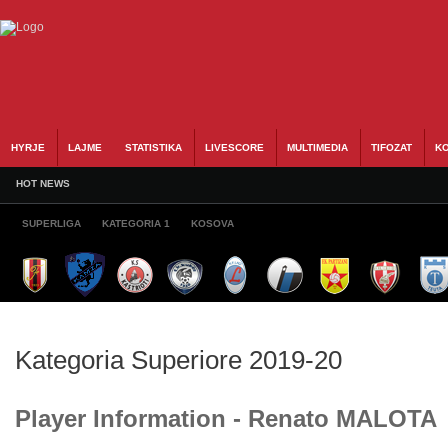
HYRJE
LAJME
STATISTIKA
LIVESCORE
MULTIMEDIA
TIFOZAT
KO
HOT NEWS
SUPERLIGA
KATEGORIA 1
KOSOVA
Kategoria Superiore 2019-20
Player Information - Renato MALOTA