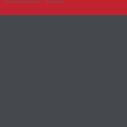
Developer from IngAlb.info
Harta e Faqes