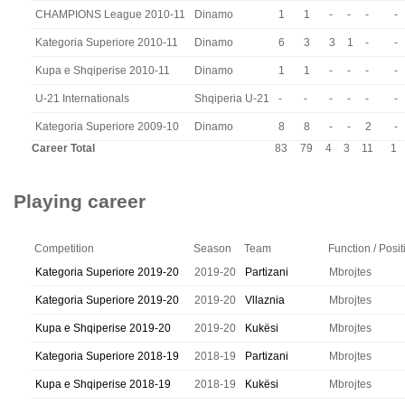
CHAMPIONS League 2010-11
Dinamo
1
1
-
-
-
-
Kategoria Superiore 2010-11
Dinamo
6
3
3
1
-
-
Kupa e Shqiperise 2010-11
Dinamo
1
1
-
-
-
-
U-21 Internationals
Shqiperia U-21
-
-
-
-
-
-
Kategoria Superiore 2009-10
Dinamo
8
8
-
-
2
-
Career Total
83
79
4
3
11
1
Playing career
Competition
Season
Team
Function / Posit
Kategoria Superiore 2019-20
2019-20
Partizani
Mbrojtes
Kategoria Superiore 2019-20
2019-20
Vllaznia
Mbrojtes
Kupa e Shqiperise 2019-20
2019-20
Kukësi
Mbrojtes
Kategoria Superiore 2018-19
2018-19
Partizani
Mbrojtes
Kupa e Shqiperise 2018-19
2018-19
Kukësi
Mbrojtes