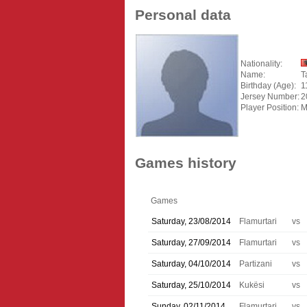
Personal data
Nationality:
Name:
T
Birthday (Age):
1
Jersey Number:
2
Player Position:
M
Games history
Games
Saturday, 23/08/2014
Flamurtari
vs
Saturday, 27/09/2014
Flamurtari
vs
Saturday, 04/10/2014
Partizani
vs
Saturday, 25/10/2014
Kukësi
vs
Sunday, 02/11/2014
Flamurtari
vs