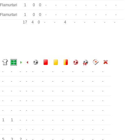
Flamurtari
1
0
0
-
-
-
-
-
-
-
-
Flamurtari
1
0
0
-
-
-
-
-
-
-
-
17
4
0
-
-
4
-
-
-
-
-
-
-
-
-
-
-
-
-
-
-
-
-
-
-
-
-
-
-
-
-
-
-
-
-
-
-
-
-
-
-
-
-
-
-
-
-
-
-
-
-
-
-
-
-
-
-
-
-
-
-
-
-
-
-
-
-
-
-
-
-
1
1
-
-
-
-
-
-
-
-
-
-
-
-
-
-
-
-
-
-
-
-
-
-
5
3
2
-
-
-
-
-
-
-
-
-