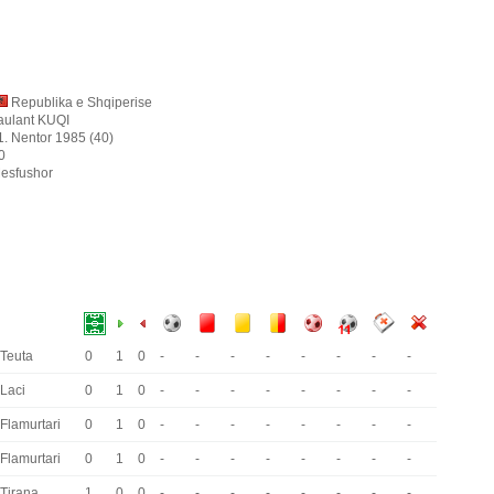
Republika e Shqiperise
aulant KUQI
1. Nentor 1985 (40)
0
esfushor
Teuta
0
1
0
-
-
-
-
-
-
-
-
Laci
0
1
0
-
-
-
-
-
-
-
-
Flamurtari
0
1
0
-
-
-
-
-
-
-
-
Flamurtari
0
1
0
-
-
-
-
-
-
-
-
Tirana
1
0
0
-
-
-
-
-
-
-
-