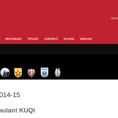
Ident
MULTIMEDIA
TIFOZAT
KONTAKTI
DYQANI
ENGLISH
2014-15
Taulant KUQI