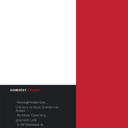
KOMENTET
E FUNDIT
Norvegji/ Ardian Gas...
Une ku u ve faj as Granitit e as
Ardiani...
Ne fokus/ Cana në g...
good luck Lorik
U-19/ Dështojnë dj...