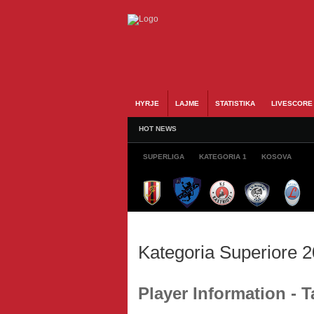
HYRJE
LAJME
STATISTIKA
LIVESCORE
HOT NEWS
SUPERLIGA
KATEGORIA 1
KOSOVA
Kategoria Superiore 
Player Information - 