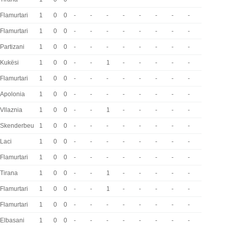
Flamurtari
1
0
0
-
-
-
-
-
-
-
-
Flamurtari
1
0
0
-
-
-
-
-
-
-
-
Partizani
1
0
0
-
-
-
-
-
-
-
-
Kukësi
1
0
0
-
-
1
-
-
-
-
-
Flamurtari
1
0
0
-
-
-
-
-
-
-
-
Apolonia
1
0
0
-
-
-
-
-
-
-
-
Vllaznia
1
0
0
-
-
1
-
-
-
-
-
Skenderbeu
1
0
0
-
-
-
-
-
-
-
-
Laci
1
0
0
-
-
-
-
-
-
-
-
Flamurtari
1
0
0
-
-
-
-
-
-
-
-
Tirana
1
0
0
-
-
1
-
-
-
-
-
Flamurtari
1
0
0
-
-
1
-
-
-
-
-
Flamurtari
1
0
0
-
-
-
-
-
-
-
-
Elbasani
1
0
0
-
-
-
-
-
-
-
-