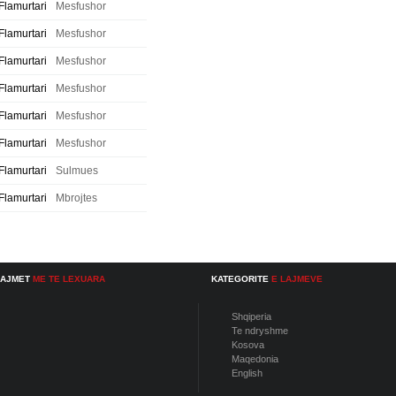
Flamurtari
Mesfushor
Flamurtari
Mesfushor
Flamurtari
Mesfushor
Flamurtari
Mesfushor
Flamurtari
Mesfushor
Flamurtari
Mesfushor
Flamurtari
Sulmues
Flamurtari
Mbrojtes
LAJMET
ME TE LEXUARA
KATEGORITE
E LAJMEVE
Shqiperia
Te ndryshme
Kosova
Maqedonia
English