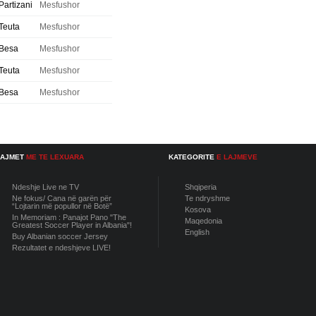
Partizani
Mesfushor
Teuta
Mesfushor
Besa
Mesfushor
Teuta
Mesfushor
Besa
Mesfushor
LAJMET
ME TE LEXUARA
KATEGORITE
E LAJMEVE
Ndeshje Live ne TV
Shqiperia
Ne fokus/ Cana në garën për
Te ndryshme
“Lojtarin më popullor në Botë”
Kosova
In Memoriam : Panajot Pano "The
Maqedonia
Greatest Soccer Player in Albania"!
English
Buy Albanian soccer Jersey
Rezultatet e ndeshjeve LIVE!