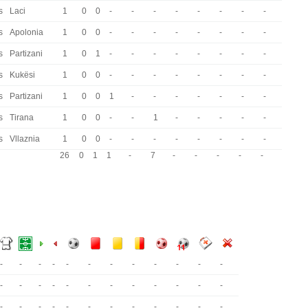
s
Laci
1
0
0
-
-
-
-
-
-
-
-
s
Apolonia
1
0
0
-
-
-
-
-
-
-
-
s
Partizani
1
0
1
-
-
-
-
-
-
-
-
s
Kukësi
1
0
0
-
-
-
-
-
-
-
-
s
Partizani
1
0
0
1
-
-
-
-
-
-
-
s
Tirana
1
0
0
-
-
1
-
-
-
-
-
s
Vllaznia
1
0
0
-
-
-
-
-
-
-
-
26
0
1
1
-
7
-
-
-
-
-
-
-
-
-
-
-
-
-
-
-
-
-
-
-
-
-
-
-
-
-
-
-
-
-
-
-
-
-
-
-
-
-
-
-
-
-