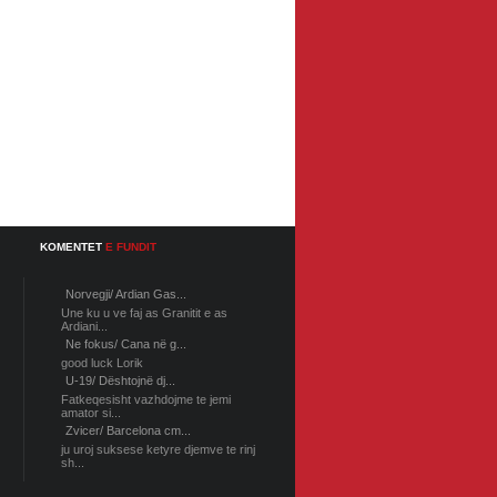
KOMENTET
E FUNDIT
Norvegji/ Ardian Gas...
Une ku u ve faj as Granitit e as
Ardiani...
Ne fokus/ Cana në g...
good luck Lorik
U-19/ Dështojnë dj...
Fatkeqesisht vazhdojme te jemi
amator si...
Zvicer/ Barcelona cm...
ju uroj suksese ketyre djemve te rinj
sh...