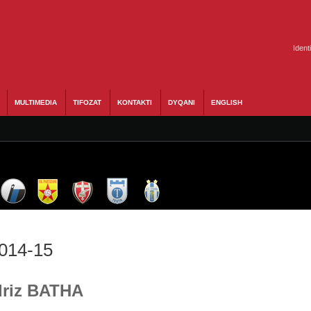
Ident
MULTIMEDIA
TIFOZAT
KONTAKTI
DYQANI
ENGLISH
2014-15
Idriz BATHA