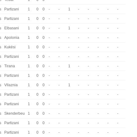
s
Partizani
1
0
0
-
-
1
-
-
-
-
-
s
Partizani
1
0
0
-
-
-
-
-
-
-
-
s
Elbasani
1
0
0
-
-
1
-
-
-
-
-
s
Apolonia
1
0
0
-
-
-
-
-
-
-
-
s
Kukësi
1
0
0
-
-
-
-
-
-
-
-
s
Partizani
1
0
0
-
-
-
-
-
-
-
-
s
Tirana
1
0
0
-
-
1
-
-
-
-
-
s
Partizani
1
0
0
-
-
-
-
-
-
-
-
s
Vllaznia
1
0
0
-
-
1
-
-
-
-
-
s
Partizani
1
0
0
-
-
-
-
-
-
-
-
s
Partizani
1
0
0
-
-
-
-
-
-
-
-
s
Skenderbeu
1
0
0
-
-
-
-
-
-
-
-
s
Partizani
1
0
0
-
-
-
-
-
-
-
-
s
Partizani
1
0
0
-
-
-
-
-
-
-
-