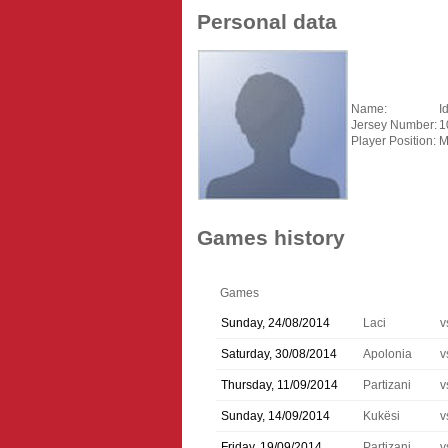
Personal data
Name:
I
Jersey Number:
1
Player Position:
M
Games history
Games
Sunday, 24/08/2014
Laci
v
Saturday, 30/08/2014
Apolonia
v
Thursday, 11/09/2014
Partizani
v
Sunday, 14/09/2014
Kukësi
v
Friday, 19/09/2014
Partizani
v