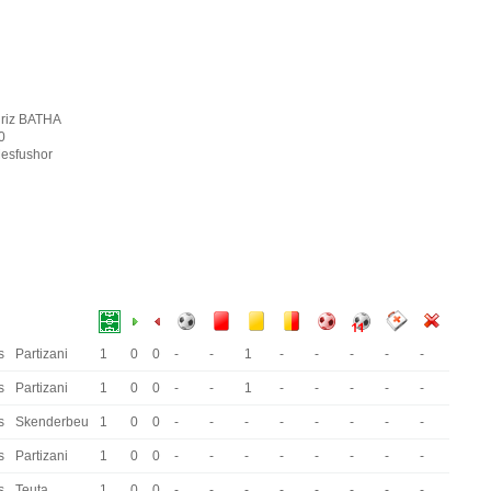
driz BATHA
0
esfushor
s
Partizani
1
0
0
-
-
1
-
-
-
-
-
s
Partizani
1
0
0
-
-
1
-
-
-
-
-
s
Skenderbeu
1
0
0
-
-
-
-
-
-
-
-
s
Partizani
1
0
0
-
-
-
-
-
-
-
-
s
Teuta
1
0
0
-
-
-
-
-
-
-
-