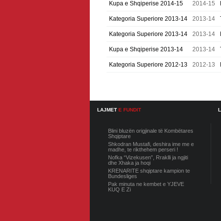
Kupa e Shqiperise 2014-15
2014-15
Kategoria Superiore 2013-14
2013-14
Kategoria Superiore 2013-14
2013-14
Kupa e Shqiperise 2013-14
2013-14
Kategoria Superiore 2012-13
2012-13
LAJMET
E FUNDIT
Blini bluzën origjinale të Kombëtares
Shqiptare
Shkodran Mustafi, deshira ime me e
madhe, te rikthehem perseri !
Nofka “Vizekusen”, Rraklli ja ngjiti
dhe Xhaka ja hoqi
KRENARITE shqiptare kampion te
Bundesliges
Pak minuta ne kembet e YJEVE
KUQ E Zi