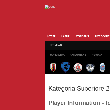
HYRJE
LAJME
STATISTIKA
LIVESCORE
HOT NEWS
SUPERLIGA
KATEGORIA 1
KOSOVA
Kategoria Superiore 
Player Information - 