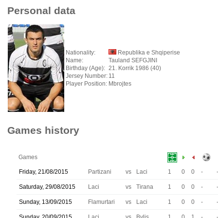
Personal data
Nationality:
Republika e Shqiperise
Name:
Tauland SEFGJINI
Birthday (Age):
21. Korrik 1986 (40)
Jersey Number:
11
Player Position:
Mbrojtes
Games history
Games
Friday, 21/08/2015
Partizani
vs
Laci
1
0
0
-
Saturday, 29/08/2015
Laci
vs
Tirana
1
0
0
-
Sunday, 13/09/2015
Flamurtari
vs
Laci
1
0
0
-
Sunday, 20/09/2015
Laci
vs
Bylis
1
0
1
-