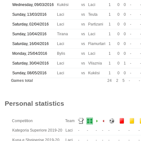
Wednesday, 09/03/2016
Kukësi
vs
Laci
1
0
0
-
Sunday, 13/03/2016
Laci
vs
Teuta
1
0
0
-
Saturday, 02/04/2016
Laci
vs
Partizani
1
0
0
-
Sunday, 10/04/2016
Tirana
vs
Laci
1
0
0
-
Saturday, 16/04/2016
Laci
vs
Flamurtari
1
0
0
-
Monday, 25/04/2016
Bylis
vs
Laci
1
0
0
-
Saturday, 30/04/2016
Laci
vs
Vllaznia
1
0
1
-
Sunday, 08/05/2016
Laci
vs
Kukësi
1
0
0
-
Games total
24
2
5
-
-
Personal statistics
Competition
Team
Kategoria Superiore 2019-20
Laci
-
-
-
-
-
-
-
-
Kupa e Shqiperise 2019-20
Laci
-
-
-
-
-
-
-
-