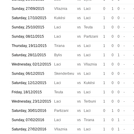
Sunday, 27/09/2015
Vllaznia
vs
Laci
0
1
0
-
Saturday, 17/10/2015
Kukësi
vs
Laci
1
0
0
-
Sunday, 25/10/2015
Laci
vs
Teuta
1
0
0
-
Sunday, 08/11/2015
Laci
vs
Partizani
1
0
0
-
Thursday, 19/11/2015
Tirana
vs
Laci
1
0
0
-
Saturday, 28/11/2015
Bylis
vs
Laci
1
0
1
-
Wednesday, 02/12/2015
Laci
vs
Vllaznia
1
0
0
-
Sunday, 06/12/2015
Skenderbeu
vs
Laci
1
0
0
-
Saturday, 12/12/2015
Laci
vs
Kukësi
1
0
0
-
Friday, 18/12/2015
Teuta
vs
Laci
1
0
0
-
Wednesday, 23/12/2015
Laci
vs
Terbuni
1
0
0
-
Saturday, 30/01/2016
Partizani
vs
Laci
0
1
0
-
Sunday, 07/02/2016
Laci
vs
Tirana
1
0
1
-
Saturday, 27/02/2016
Vllaznia
vs
Laci
1
0
1
-