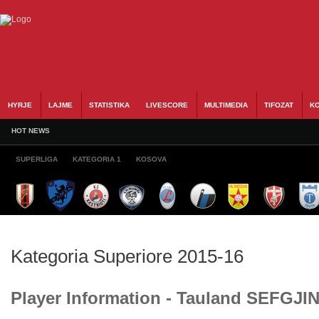
HYRJE
LAJME
STATISTIKA
LIVESCORE
MULTIMEDIA
TIFOZAT
KO
HOT NEWS
SUPERLIGA
KATEGORIA 1
KOSOVA
Kategoria Superiore 2015-16
Player Information - Tauland SEFGJIN