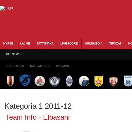
HYRJE
LAJME
STATISTIKA
LIVESCORE
MULTIMEDIA
TIFOZAT
KO
HOT NEWS
SUPERLIGA
KATEGORIA 1
KOSOVA
Kategoria 1 2011-12
Team Info - Elbasani