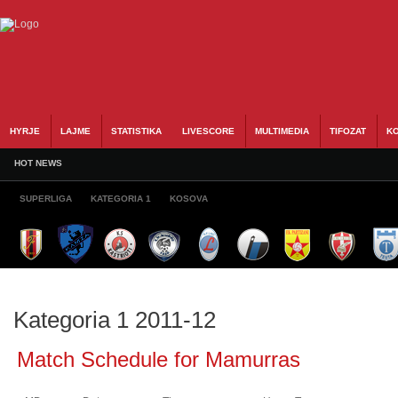
HYRJE
LAJME
STATISTIKA
LIVESCORE
MULTIMEDIA
TIFOZAT
KO
HOT NEWS
SUPERLIGA
KATEGORIA 1
KOSOVA
Kategoria 1 2011-12
Match Schedule for Mamurras