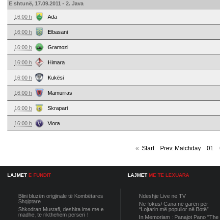
E shtunë, 17.09.2011 - 2. Java
16:00 h
Ada
16:00 h
Elbasani
16:00 h
Gramozi
16:00 h
Himara
16:00 h
Kukësi
16:00 h
Mamurras
16:00 h
Skrapari
16:00 h
Vlora
«
Start
Prev. Matchday
01
LAJMET
E FUNDIT
LAJMET
ME TE LEXUARA
Blini bluzën origjinale të Kombëtares
Ndeshje Live ne TV
Shqiptare
Ne fokus/ Cana në garën për
Shkodran Mustafi, deshira ime me e
“Lojtarin më popullor në Botë”
madhe, te rikthehem perseri !
In Memoriam : Panajot Pano "The