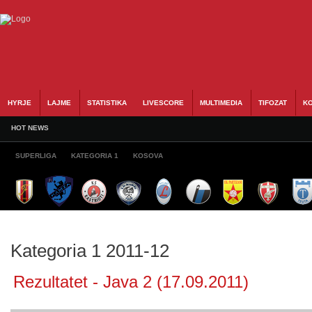
HYRJE
LAJME
STATISTIKA
LIVESCORE
MULTIMEDIA
TIFOZAT
KO
HOT NEWS
SUPERLIGA
KATEGORIA 1
KOSOVA
Kategoria 1 2011-12
Rezultatet - Java 2 (17.09.2011)