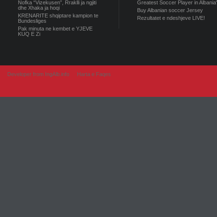
Nofka “Vizekusen”, Rraklli ja ngjiti
Greatest Soccer Player in Albania
dhe Xhaka ja hoqi
Buy Albanian soccer Jersey
KRENARITE shqiptare kampion te
Rezultatet e ndeshjeve LIVE!
Bundesliges
Pak minuta ne kembet e YJEVE
KUQ E Zi
Developer from IngAlb.info
Harta e Faqes