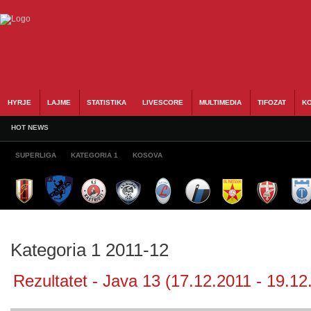
HYRJE
LAJME
STATISTIKA
LIVESCORE
MULTIMEDIA
TIFOZAT
KO
HOT NEWS
SUPERLIGA
KATEGORIA 1
KOSOVA
Kategoria 1 2011-12
Rezultatet - Java 13 (17.12.2011 - 19.12