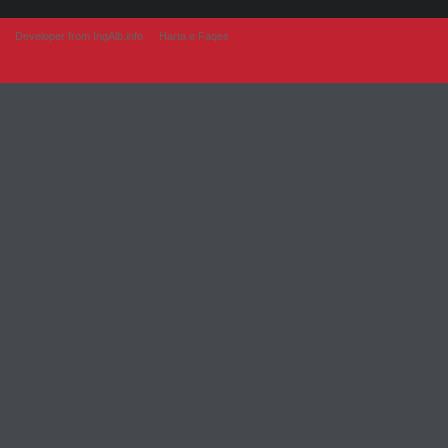
Developer from IngAlb.info
Harta e Faqes