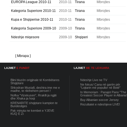
EUROPA League 2010-11
2010-11
Tirana
Mbrojtes
Kategoria Superiore 2010-11
2010-11
Tirana
Mbrojtes
Kupa e Shqiperise 2010-11
2010-11
Tirana
Mbrojtes
Kategoria Superiore 2009-10
2009-10
Tirana
Mbrojtes
Ndeshje miqesore
2009-10
Shqiperi
Mbrojtes
[ Mbrapa ]
LAJMET
E FUNDIT
LAJMET
ME TE LEXUARA
Blini bluzën origjinale të Kombëtares
Ndeshje Live ne TV
Shqiptare
Ne fokus/ Cana në garën për
Shkodran Mustafi, deshira ime me e
“Lojtarin më popullor në Botë”
madhe, te rikthehem perseri !
In Memoriam : Panajot Pano "The
Nofka “Vizekusen”, Rraklli ja ngjiti
Greatest Soccer Player in Albania
dhe Xhaka ja hoqi
Buy Albanian soccer Jersey
KRENARITE shqiptare kampion te
Rezultatet e ndeshjeve LIVE!
Bundesliges
Pak minuta ne kembet e YJEVE
KUQ E Zi