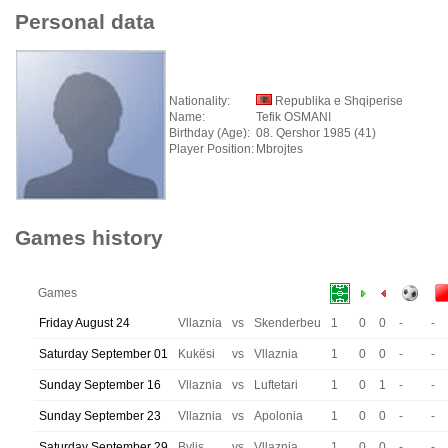
Personal data
Nationality:
Republika e Shqiperise
Name:
Tefik OSMANI
Birthday (Age):
08. Qershor 1985 (41)
Player Position:
Mbrojtes
Games history
Games
Friday August 24
Vllaznia
vs
Skenderbeu
1
0
0
-
-
Saturday September 01
Kukësi
vs
Vllaznia
1
0
0
-
-
Sunday September 16
Vllaznia
vs
Luftetari
1
0
1
-
-
Sunday September 23
Vllaznia
vs
Apolonia
1
0
0
-
-
Saturday September 29
Bylis
vs
Vllaznia
1
0
0
-
-