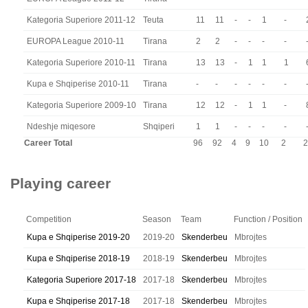
Kategoria Superiore 2011-12
Teuta
11
11
-
-
1
-
EUROPA League 2010-11
Tirana
2
2
-
-
-
-
Kategoria Superiore 2010-11
Tirana
13
13
-
1
1
1
Kupa e Shqiperise 2010-11
Tirana
-
-
-
-
-
-
Kategoria Superiore 2009-10
Tirana
12
12
-
1
1
-
Ndeshje miqesore
Shqiperi
1
1
-
-
-
-
Career Total
96
92
4
9
10
2
2
Playing career
Competition
Season
Team
Function / Position
Kupa e Shqiperise 2019-20
2019-20
Skenderbeu
Mbrojtes
Kupa e Shqiperise 2018-19
2018-19
Skenderbeu
Mbrojtes
Kategoria Superiore 2017-18
2017-18
Skenderbeu
Mbrojtes
Kupa e Shqiperise 2017-18
2017-18
Skenderbeu
Mbrojtes