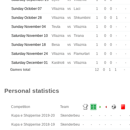
Sunday October 07
Vllaznia
vs
Laci
1
0
0
-
-
Sunday October 28
Vllaznia
vs
Shkumbini
1
0
0
1
-
Sunday November 04
Teuta
vs
Vllaznia
1
0
0
-
-
Saturday November 10
Vllaznia
vs
Tirana
1
0
0
-
-
Sunday November 18
Besa
vs
Vllaznia
1
0
0
-
-
Saturday November 24
Vllaznia
vs
Flamurtari
1
0
0
-
-
Saturday December 01
Kastrioti
vs
Vllaznia
1
0
0
-
-
Games total
12
0
1
1
-
Personal statistics
Competition
Team
Kupa e Shqiperise 2019-20
Skenderbeu
-
-
-
-
-
-
Kupa e Shqiperise 2018-19
Skenderbeu
-
-
-
-
-
-