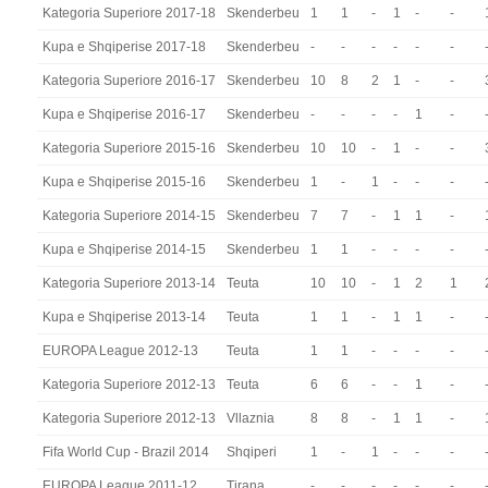
Kategoria Superiore 2017-18
Skenderbeu
1
1
-
1
-
-
Kupa e Shqiperise 2017-18
Skenderbeu
-
-
-
-
-
-
Kategoria Superiore 2016-17
Skenderbeu
10
8
2
1
-
-
Kupa e Shqiperise 2016-17
Skenderbeu
-
-
-
-
1
-
Kategoria Superiore 2015-16
Skenderbeu
10
10
-
1
-
-
Kupa e Shqiperise 2015-16
Skenderbeu
1
-
1
-
-
-
Kategoria Superiore 2014-15
Skenderbeu
7
7
-
1
1
-
Kupa e Shqiperise 2014-15
Skenderbeu
1
1
-
-
-
-
Kategoria Superiore 2013-14
Teuta
10
10
-
1
2
1
Kupa e Shqiperise 2013-14
Teuta
1
1
-
1
1
-
EUROPA League 2012-13
Teuta
1
1
-
-
-
-
Kategoria Superiore 2012-13
Teuta
6
6
-
-
1
-
Kategoria Superiore 2012-13
Vllaznia
8
8
-
1
1
-
Fifa World Cup - Brazil 2014
Shqiperi
1
-
1
-
-
-
EUROPA League 2011-12
Tirana
-
-
-
-
-
-