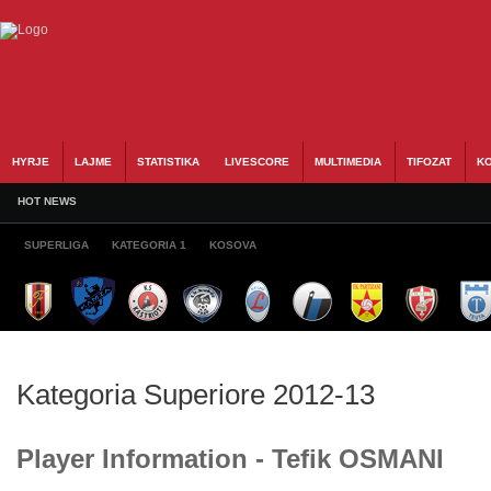
HYRJE
LAJME
STATISTIKA
LIVESCORE
MULTIMEDIA
TIFOZAT
KO
HOT NEWS
SUPERLIGA
KATEGORIA 1
KOSOVA
Kategoria Superiore 2012-13
Player Information - Tefik OSMANI